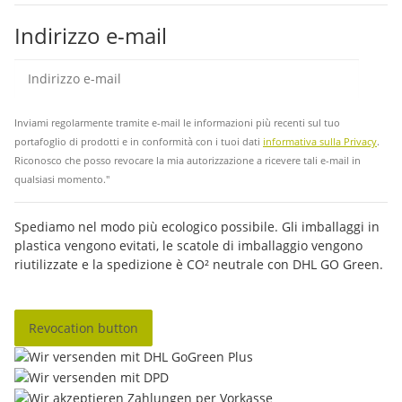
Indirizzo e-mail
abb
Inviami regolarmente tramite e-mail le informazioni più recenti sul tuo
portafoglio di prodotti e in conformità con i tuoi dati
informativa sulla Privacy
.
Riconosco che posso revocare la mia autorizzazione a ricevere tali e-mail in
qualsiasi momento."
Spediamo nel modo più ecologico possibile. Gli imballaggi in
plastica vengono evitati, le scatole di imballaggio vengono
riutilizzate e la spedizione è CO² neutrale con DHL GO Green.
Revocation button