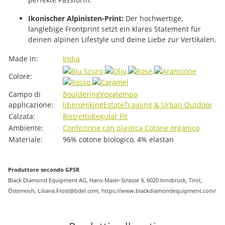
Ikonischer Alpinisten-Print:
Der hochwertige,
langlebige Frontprint setzt ein klares Statement für
deinen alpinen Lifestyle und deine Liebe zur Vertikalen.
#productDetails.itemInformation#
#productDetails.itemValue#
Made in:
India
Colore:
Campo di
Bouldering
Yoga
tempo
applicazione:
libero
Hiking
Estate
Training & Urban Outdoor
Calzata:
Ristretto
Regular Fit
Ambiente:
Confezione con plastica
Cotone organico
Materiale:
96% cotone biologico, 4% elastan
Produttore secondo GPSR
Black Diamond Equipment AG, Hans-Maier-Strasse 9, 6020 Innsbruck, Tirol,
Österreich, Liliana.Frost@bdel.com, https://www.blackdiamondequipment.com/