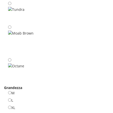
Indigo
Tundra
Moab Brown
Octane
Grandezza
M
M
L
L
XL
XL