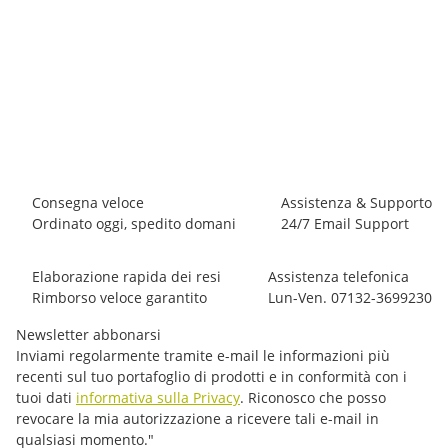
OCUN
Ocun CLASSIC T ORGANIC Women EFC
27,85 €
*
2 pezzo disponibile
Consegna veloce
Assistenza & Supporto
Ordinato oggi, spedito domani
24/7 Email Support
Elaborazione rapida dei resi
Assistenza telefonica
Rimborso veloce garantito
Lun-Ven. 07132-3699230
Newsletter abbonarsi
Inviami regolarmente tramite e-mail le informazioni più
recenti sul tuo portafoglio di prodotti e in conformità con i
tuoi dati
informativa sulla Privacy
. Riconosco che posso
revocare la mia autorizzazione a ricevere tali e-mail in
qualsiasi momento."