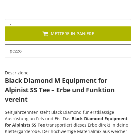
METTERE IN PANIERE
x
Sono disponibili diverse varianti di questo articolo. Seleziona
pezzo
la variante desiderata.
Descrizione
Black Diamond M Equipment for
Alpinist SS Tee – Erbe und Funktion
vereint
Seit Jahrzehnten steht Black Diamond für erstklassige
Ausrüstung an Fels und Eis. Das
Black Diamond Equipment
for Alpinists SS Tee
transportiert dieses Erbe direkt in deine
Klettergarderobe. Der hochwertige Materialmix aus weicher