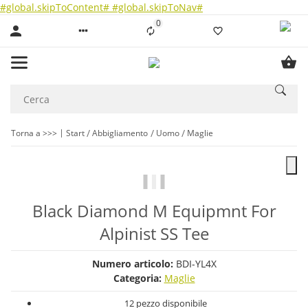
#global.skipToContent#
#global.skipToNav#
0
Liste ist leer
Torna a >>>
Start
Abbigliamento
Uomo
Maglie
Black Diamond M Equipmnt For
Alpinist SS Tee
Numero articolo:
BDI-YL4X
Categoria:
Maglie
12 pezzo disponibile