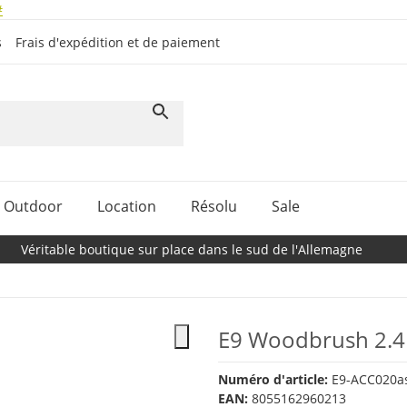
#
s
Frais d'expédition et de paiement
Outdoor
Location
Résolu
Sale
Véritable boutique sur place dans le sud de l'Allemagne
E9 Woodbrush 2.4
Numéro d'article:
E9-ACC020a
EAN:
8055162960213