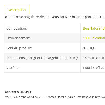
#productDetails.showMoreTabs#
Description
Belle brosse angulaire de E9 - vous pouvez brosser partout. Disp
#productDetails.itemInformation#
#productDetails.itemValue#
Composition:
Bois
Natural Br
Environnement:
100% d'emball
Poid du produit:
0,03
Kg
Dimensions ( Longueur × Largeur × Hauteur ):
18,30 × 3,00 ×
Matériel:
Wood Stoff 2:
Fabricant selon GPSR
E9 S.r.l., Via Piceno Aprutina 53, 63100 Ascoli Piceno, Italien, info@enove.it, https