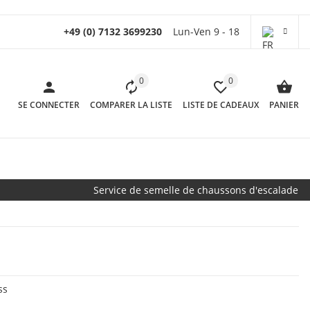
+49 (0) 7132 3699230
Lun-Ven 9 - 18
0
0
SE CONNECTER
COMPARER LA LISTE
LISTE DE CADEAUX
PANIER
Service de semelle de chaussons d'escalade
ss