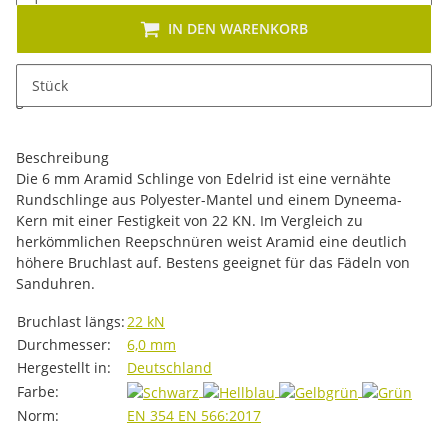
IN DEN WARENKORB
x
Dieses Produkt hat Variationen. Wählen Sie bitte die
Stück
gewünschte Variation aus. Größe, Farbe, ...
Beschreibung
Die 6 mm Aramid Schlinge von Edelrid ist eine vernähte
Rundschlinge aus Polyester-Mantel und einem Dyneema-
Kern mit einer Festigkeit von 22 KN. Im Vergleich zu
herkömmlichen Reepschnüren weist Aramid eine deutlich
höhere Bruchlast auf. Bestens geeignet für das Fädeln von
Sanduhren.
Produkteigenschaft
Wert
Bruchlast längs:
22 kN
Durchmesser:
6,0 mm
Hergestellt in:
Deutschland
Farbe:
Norm:
EN 354
EN 566:2017