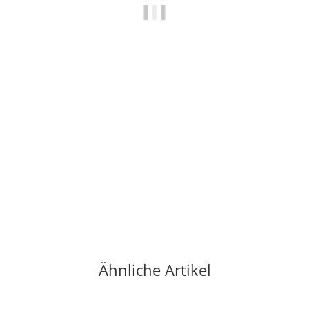
EDELRID
Edelrid HMS Strike Slider SaveLock
25,00 €
*
1 Stück auf Lager
Ähnliche Artikel