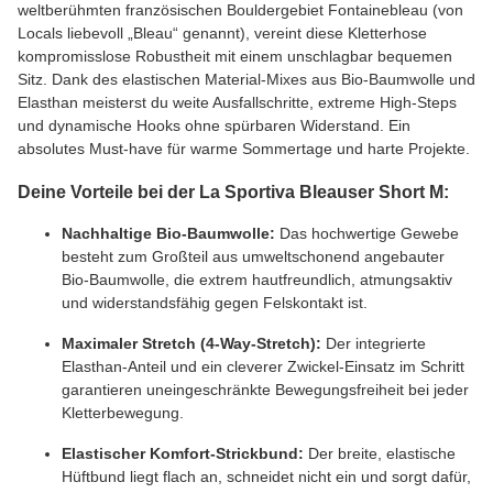
weltberühmten französischen Bouldergebiet Fontainebleau (von
Locals liebevoll „Bleau“ genannt), vereint diese Kletterhose
kompromisslose Robustheit mit einem unschlagbar bequemen
Sitz. Dank des elastischen Material-Mixes aus Bio-Baumwolle und
Elasthan meisterst du weite Ausfallschritte, extreme High-Steps
und dynamische Hooks ohne spürbaren Widerstand. Ein
absolutes Must-have für warme Sommertage und harte Projekte.
Deine Vorteile bei der La Sportiva Bleauser Short M:
Nachhaltige Bio-Baumwolle:
Das hochwertige Gewebe
besteht zum Großteil aus umweltschonend angebauter
Bio-Baumwolle, die extrem hautfreundlich, atmungsaktiv
und widerstandsfähig gegen Felskontakt ist.
Maximaler Stretch (4-Way-Stretch):
Der integrierte
Elasthan-Anteil und ein cleverer Zwickel-Einsatz im Schritt
garantieren uneingeschränkte Bewegungsfreiheit bei jeder
Kletterbewegung.
Elastischer Komfort-Strickbund:
Der breite, elastische
Hüftbund liegt flach an, schneidet nicht ein und sorgt dafür,