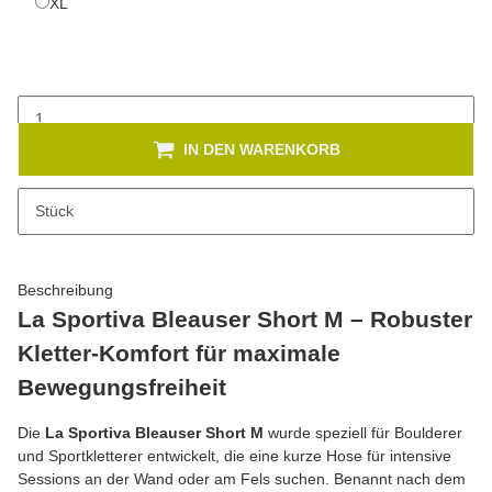
XL
XL
IN DEN WARENKORB
x
Dieses Produkt hat Variationen. Wählen Sie bitte die gewünschte
Stück
Variation aus. Größe, Farbe, ...
Beschreibung
La Sportiva Bleauser Short M – Robuster
Kletter-Komfort für maximale
Bewegungsfreiheit
Die
La Sportiva Bleauser Short M
wurde speziell für Boulderer
und Sportkletterer entwickelt, die eine kurze Hose für intensive
Sessions an der Wand oder am Fels suchen. Benannt nach dem