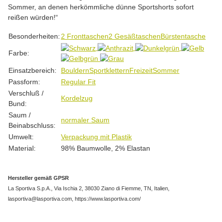
Sommer, an denen herkömmliche dünne Sportshorts sofort
reißen würden!“
Produkteigenschaft
Wert
Besonderheiten:
2 Fronttaschen
2 Gesäßtaschen
Bürstentasche
Farbe:
Einsatzbereich:
Bouldern
Sportklettern
Freizeit
Sommer
Passform:
Regular Fit
Verschluß /
Kordelzug
Bund:
Saum /
normaler Saum
Beinabschluss:
Umwelt:
Verpackung mit Plastik
Material:
98% Baumwolle, 2% Elastan
Hersteller gemäß GPSR
La Sportiva S.p.A., Via Ischia 2, 38030 Ziano di Fiemme, TN, Italien,
lasportiva@lasportiva.com, https://www.lasportiva.com/