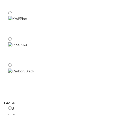
Carbon/Kiwi
Kiwi/Pine
Pine/Kiwi
Carbon/Black
Größe
S
S