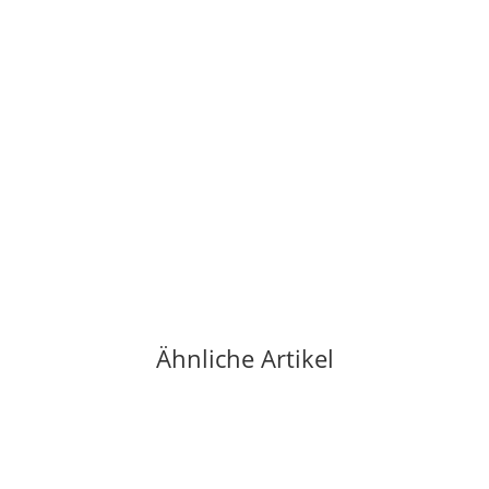
LA SPORTIVA
La Sportiva Otaki Blue/Flame 40,5
135,95 €
*
2 Paar auf Lager
Lieferzeit:
1 - 3 Werktage
(DE - Ausland abweichend)
Ähnliche Artikel
-24%