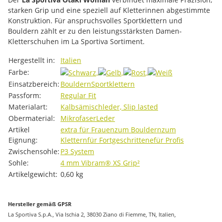
starken Grip und eine speziell auf Kletterinnen abgestimmte
Konstruktion. Für anspruchsvolles Sportklettern und
Bouldern zählt er zu den leistungsstärksten Damen-
Kletterschuhen im La Sportiva Sortiment.
Produkteigenschaft
Wert
Hergestellt in:
Italien
Farbe:
Einsatzbereich:
Bouldern
Sportklettern
Passform:
Regular Fit
Materialart:
Kalbsämischleder, Slip lasted
Obermaterial:
Mikrofaser
Leder
Artikel
extra für Frauen
zum Bouldern
zum
Eignung:
Klettern
für Fortgeschrittene
für Profis
Zwischensohle:
P3 System
Sohle:
4 mm Vibram® XS Grip²
Artikelgewicht:
0,60
kg
Hersteller gemäß GPSR
La Sportiva S.p.A., Via Ischia 2, 38030 Ziano di Fiemme, TN, Italien,