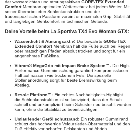
der wasserdichten und atmungsaktiven
GORE-TEX Extended
Comfort
Membran optimalen Wetterschutz bei jedem Wetter. Mit
seiner überarbeiteten Sohlenkonstruktion und der
frauenspezifischen Passform vereint er maximalen Grip, Stabilität
und langlebigen Gehkomfort im technischen Gelände.
Deine Vorteile beim La Sportiva TX4 Evo Woman GTX:
Wasserdicht & Atmungsaktiv:
Die bewährte
GORE-TEX
Extended Comfort
Membran hält die Füße auch bei Regen
oder matschigen Pfaden absolut trocken und sorgt für ein
angenehmes Fußklima.
Vibram® MegaGrip mit Impact Brake System™:
Die High-
Performance-Gummimischung garantiert kompromisslosen
Halt auf nassem wie trockenem Fels. Die spezielle
Stollenanordnung sorgt für beste Bremswirkung beim
Abstieg.
Resole Platform™:
Ein echtes Nachhaltigkeits-Highlight –
die Sohlenkonstruktion ist so konzipiert, dass der Schuh
schnell und unkompliziert beim Schuster neu besohlt werden
kann, ohne die Stabilität zu beeinträchtigen.
Umlaufender Geröllschutzrand:
Ein robuster Gummirand
schützt das hochwertige Veloursleder-Obermaterial und den
Fuß effektiv vor scharfen Felskanten und Abrieb.