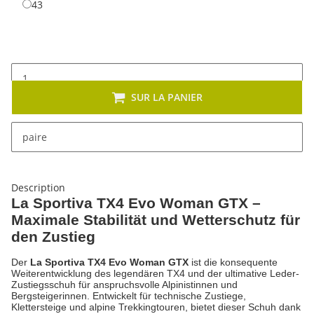
43
43
SUR LA PANIER
x
Cet article se décline en plusieurs variantes. Veuillez
paire
sélectionner la variante de votre choix.
Description
La Sportiva TX4 Evo Woman GTX –
Maximale Stabilität und Wetterschutz für
den Zustieg
Der
La Sportiva TX4 Evo Woman GTX
ist die konsequente
Weiterentwicklung des legendären TX4 und der ultimative Leder-
Zustiegsschuh für anspruchsvolle Alpinistinnen und
Bergsteigerinnen. Entwickelt für technische Zustiege,
Klettersteige und alpine Trekkingtouren, bietet dieser Schuh dank