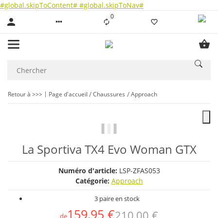
#global.skipToContent#
#global.skipToNav#
0
Liste ist leer
Retour à >>>
Page d'accueil
Chaussures
Approach
La Sportiva TX4 Evo Woman GTX
Numéro d'article:
LSP-ZFAS053
Catégorie:
Approach
3 paire en stock
159,95 €
210,00 €
de