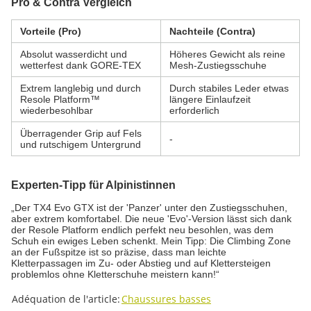
Pro & Contra Vergleich
Vorteile (Pro)
Nachteile (Contra)
Absolut wasserdicht und
Höheres Gewicht als reine
wetterfest dank GORE-TEX
Mesh-Zustiegsschuhe
Extrem langlebig und durch
Durch stabiles Leder etwas
Resole Platform™
längere Einlaufzeit
wiederbesohlbar
erforderlich
Überragender Grip auf Fels
-
und rutschigem Untergrund
Experten-Tipp für Alpinistinnen
„Der TX4 Evo GTX ist der 'Panzer' unter den Zustiegsschuhen,
aber extrem komfortabel. Die neue 'Evo'-Version lässt sich dank
der Resole Platform endlich perfekt neu besohlen, was dem
Schuh ein ewiges Leben schenkt. Mein Tipp: Die Climbing Zone
an der Fußspitze ist so präzise, dass man leichte
Kletterpassagen im Zu- oder Abstieg und auf Klettersteigen
problemlos ohne Kletterschuhe meistern kann!“
#productDetails.itemInformation#
#productDetails.itemValue#
Adéquation de l'article:
Chaussures basses