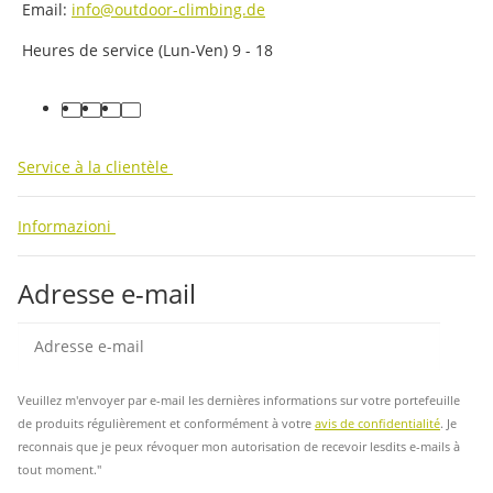
Email:
info@outdoor-climbing.de
Heures de service (Lun-Ven) 9 - 18
facebook
youtube
instagram
tiktok
Service à la clientèle
Informazioni
Adresse e-mail
Insc
Veuillez m'envoyer par e-mail les dernières informations sur votre portefeuille
de produits régulièrement et conformément à votre
avis de confidentialité
. Je
reconnais que je peux révoquer mon autorisation de recevoir lesdits e-mails à
tout moment."