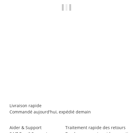
SCARPA
Scarpa Mojito
139,16 €
-
159,95 €
*
23 paire en stock
Livraison rapide
Commandé aujourd'hui, expédié demain
Aider & Support
Traitement rapide des retours