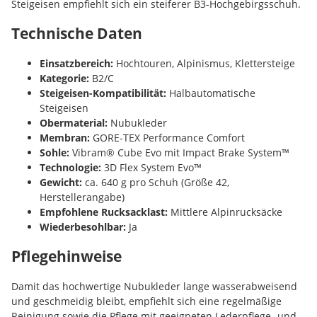
Steigeisen empfiehlt sich ein steiferer B3-Hochgebirgsschuh.
Technische Daten
Einsatzbereich:
Hochtouren, Alpinismus, Klettersteige
Kategorie:
B2/C
Steigeisen-Kompatibilität:
Halbautomatische
Steigeisen
Obermaterial:
Nubukleder
Membran:
GORE-TEX Performance Comfort
Sohle:
Vibram® Cube Evo mit Impact Brake System™
Technologie:
3D Flex System Evo™
Gewicht:
ca. 640 g pro Schuh (Größe 42,
Herstellerangabe)
Empfohlene Rucksacklast:
Mittlere Alpinrucksäcke
Wiederbesohlbar:
Ja
Pflegehinweise
Damit das hochwertige Nubukleder lange wasserabweisend
und geschmeidig bleibt, empfiehlt sich eine regelmäßige
Reinigung sowie die Pflege mit geeigneten Lederpflege- und