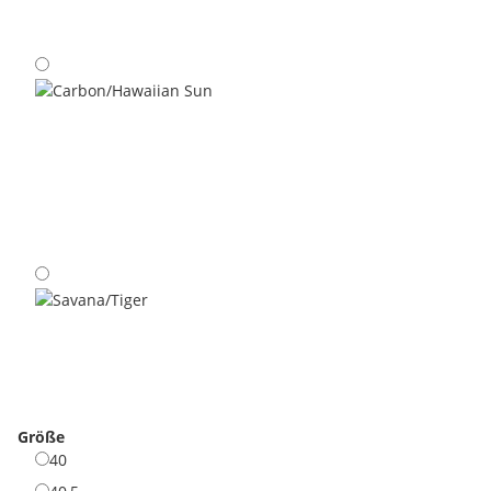
Black/Yellow
Carbon/Hawaiian Sun
Savana/Tiger
Größe
40
40
40,5