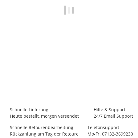
ASOLO
ASOLO Eldo GV MM
169,00 €
*
3 Paar auf Lager
Schnelle Lieferung
Hilfe & Support
Heute bestellt, morgen versendet
24/7 Email Support
Schnelle Retourenbearbeitung
Telefonsupport
Rückzahlung am Tag der Retoure
Mo-Fr. 07132-3699230