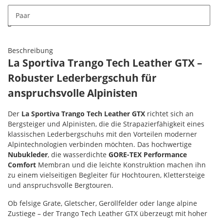
x
Dieses Produkt hat Variationen. Wählen Sie bitte die
Paar
gewünschte Variation aus. Größe, Farbe, ...
Beschreibung
La Sportiva Trango Tech Leather GTX –
Robuster Lederbergschuh für
anspruchsvolle Alpinisten
Der
La Sportiva Trango Tech Leather GTX
richtet sich an
Bergsteiger und Alpinisten, die die Strapazierfähigkeit eines
klassischen Lederbergschuhs mit den Vorteilen moderner
Alpintechnologien verbinden möchten. Das hochwertige
Nubukleder
, die wasserdichte
GORE-TEX Performance
Comfort
Membran und die leichte Konstruktion machen ihn
zu einem vielseitigen Begleiter für Hochtouren, Klettersteige
und anspruchsvolle Bergtouren.
Ob felsige Grate, Gletscher, Geröllfelder oder lange alpine
Zustiege – der Trango Tech Leather GTX überzeugt mit hoher