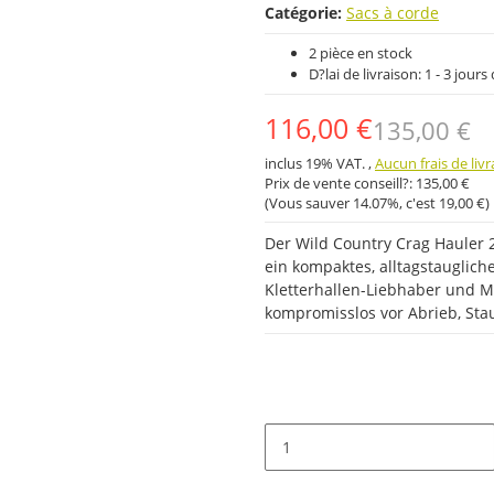
Catégorie:
Sacs à corde
2 pièce en stock
D?lai de livraison:
1 - 3 jour
116,00 €
135,00 €
inclus 19% VAT. ,
Aucun frais de liv
Prix ​​de vente conseill?:
135,00 €
(Vous sauver
14.07%
, c'est
19,00 €
)
Der Wild Country Crag Hauler 
ein kompaktes, alltagstauglich
Kletterhallen-Liebhaber und M
kompromisslos vor Abrieb, Sta