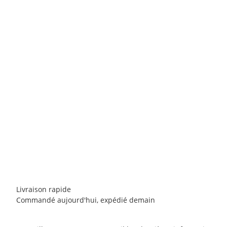
FERRINO
Ferrino Backpack Dry Up 22
149,90 €
*
2 pièce en stock
Livraison rapide
Commandé aujourd'hui, expédié demain