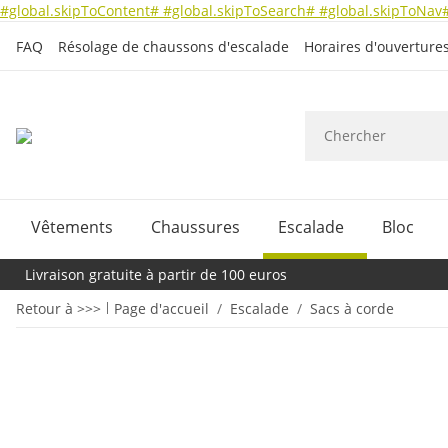
#global.skipToContent#
#global.skipToSearch#
#global.skipToNav
FAQ
Résolage de chaussons d'escalade
Horaires d'ouverture
Vêtements
Chaussures
Escalade
Bloc
Livraison gratuite à partir de 100 euros
Retour à >>>
Page d'accueil
Escalade
Sacs à corde