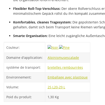
Flexibler Roll-Top-Verschluss:
Der obere Rollverschluss er
minimalistischem Gepäck rollst du ihn kompakt zusamme
Komfortables, cleanes Tragesystem:
Die gepolsterten Sch
gehalten, damit sich beim Transport keine Riemen verfan
Smarte Organisation:
Eine leicht zugängliche Außentasche
#productDetails.itemInformation#
#productDetails.itemValue#
Couleur:
Domaine d'application:
Alpinismus
escalade
système de transport:
bretelles rembourrées
Environnement:
Emballage avec plastique
Volume:
25 L
20-29 L
Poid du produit:
1,30
Kg