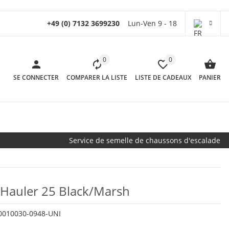
+49 (0) 7132 3699230
Lun-Ven 9 - 18
0
0
SE CONNECTER
COMPARER LA LISTE
LISTE DE CADEAUX
PANIER
Service de semelle de chaussons d'escalade
 Hauler 25 Black/Marsh
0010030-0948-UNI