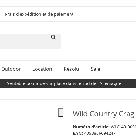
#
s
Frais d'expédition et de paiement
Outdoor
Location
Résolu
Sale
Véritable boutique sur place dans le sud de l'Allemagne
Wild Country Crag
Numéro d'article:
WLC-40-000
EAN:
4053866694247