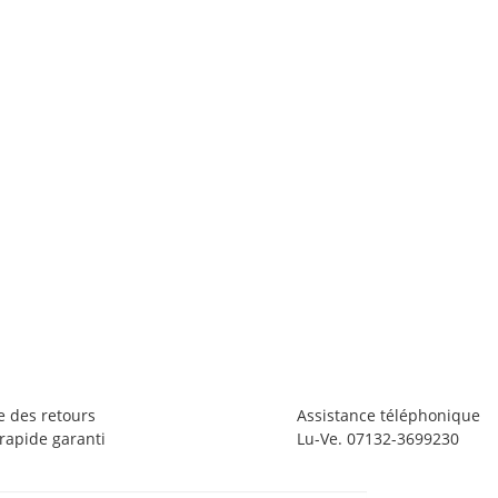
F
Fe
2
1 
e des retours
Assistance téléphonique
apide garanti
Lu-Ve. 07132-3699230