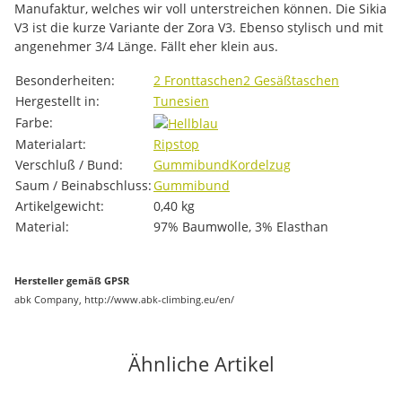
Manufaktur, welches wir voll unterstreichen können. Die Sikia
V3 ist die kurze Variante der Zora V3. Ebenso stylisch und mit
angenehmer 3/4 Länge. Fällt eher klein aus.
Produkteigenschaft
Wert
Besonderheiten:
2 Fronttaschen
2 Gesäßtaschen
Hergestellt in:
Tunesien
Farbe:
Materialart:
Ripstop
Verschluß / Bund:
Gummibund
Kordelzug
Saum / Beinabschluss:
Gummibund
Artikelgewicht:
0,40
kg
Material:
97% Baumwolle, 3% Elasthan
Hersteller gemäß GPSR
abk Company, http://www.abk-climbing.eu/en/
Ähnliche Artikel