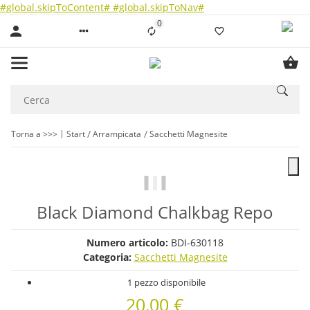
#global.skipToContent#
#global.skipToNav#
0
Liste ist leer
Torna a >>>
Start
Arrampicata
Sacchetti Magnesite
Black Diamond Chalkbag Repo
Numero articolo:
BDI-630118
Categoria:
Sacchetti Magnesite
1 pezzo disponibile
20,00 €