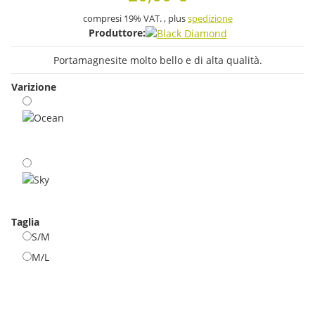
compresi 19% VAT. , plus
spedizione
Produttore:
Portamagnesite molto bello e di alta qualità.
Varizione
Ocean
Sky
Taglia
S/M
S/M
M/L
M/L