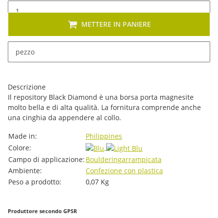
METTERE IN PANIERE
x
Sono disponibili diverse varianti di questo articolo. Seleziona
pezzo
la variante desiderata.
Descrizione
Il repository Black Diamond è una borsa porta magnesite
molto bella e di alta qualità. La fornitura comprende anche
una cinghia da appendere al collo.
#productDetails.itemInformation#
#productDetails.itemValue#
Made in:
Philippines
Colore:
Campo di applicazione:
Bouldering
arrampicata
Ambiente:
Confezione con plastica
Peso a prodotto:
0,07
Kg
Produttore secondo GPSR