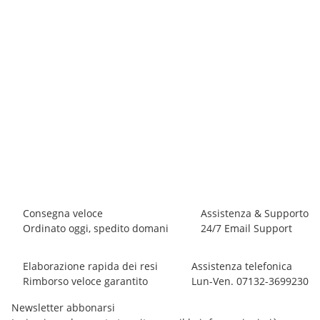
E9
E9 N 3ANGOLO Short
84,90 €
-
95,00 €
*
3 pezzo disponibile
Consegna veloce
Assistenza & Supporto
Ordinato oggi, spedito domani
24/7 Email Support
Elaborazione rapida dei resi
Assistenza telefonica
Rimborso veloce garantito
Lun-Ven. 07132-3699230
Newsletter abbonarsi