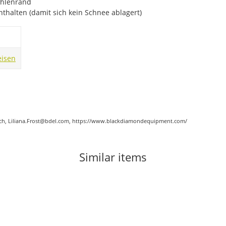
ohlenrand
thalten (damit sich kein Schnee ablagert)
eisen
eich, Liliana.Frost@bdel.com, https://www.blackdiamondequipment.com/
Similar items