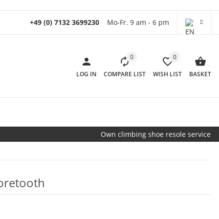
+49 (0) 7132 3699230
Mo-Fr. 9 am - 6 pm
0
0
LOG IN
COMPARE LIST
WISH LIST
BASKET
Own climbing shoe resole service
bretooth