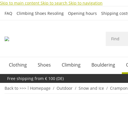
Skip to main content
Skip to search
Skip to navigation
FAQ
Climbing Shoes Resoling
Opening hours
Shipping cos
Clothing
Shoes
Climbing
Bouldering
Free shipping from € 100 (DE)
Back to >>>
Homepage
Outdoor
Snow and Ice
Crampon