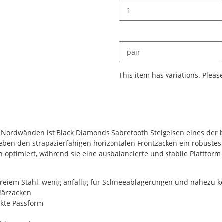
pair
x
This item has variations. Pleas
d Nordwänden ist Black Diamonds Sabretooth Steigeisen eines der 
eben den strapazierfähigen horizontalen Frontzacken ein robustes
optimiert, während sie eine ausbalancierte und stabile Plattform
freiem Stahl, wenig anfällig für Schneeablagerungen und nahezu ko
därzacken
akte Passform