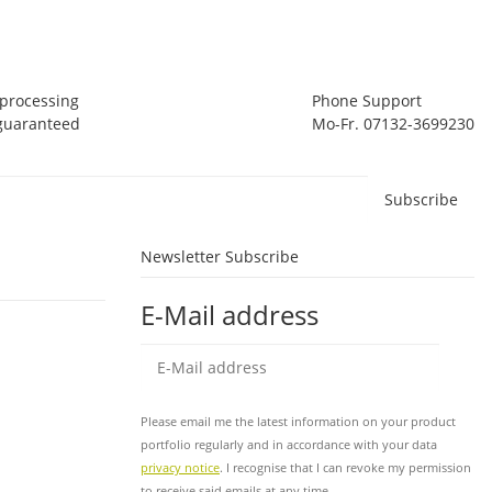
1 
De
 processing
Phone Support
 guaranteed
Mo-Fr. 07132-3699230
Subscribe
Newsletter Subscribe
E-Mail address
Sub
Please email me the latest information on your product
portfolio regularly and in accordance with your data
privacy notice
. I recognise that I can revoke my permission
to receive said emails at any time.