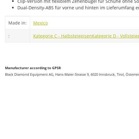
Clip-Version mit flexiblem Zehenbügel für Schuhe ohne S
Dual-Density-ABS für vorne und hinten im Lieferumfang en
Item information
Value
Made in:
Mexico
:
Kategorie C - Halbsteigeisen
Kategorie D - Vollsteig
Manufacturer according to GPSR
Black Diamond Equipment AG, Hans-Maier-Strasse 9, 6020 Innsbruck, Tirol, Österr