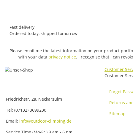
Item out of stock
Fast delivery
Ordered today, shipped tomorrow
Please email me the latest information on your product portfo
with your data
privacy notice
. I recognise that I can revo
Customer Ser
Customer Serv
Forgot Pas
Friedrichstr. 2a, Neckarsulm
Returns an
Tel: (07132) 3699230
Sitemap
Email:
info@outdoor-climbing.de
Service Time (Mo-Fr.) 9 am - 6 pm