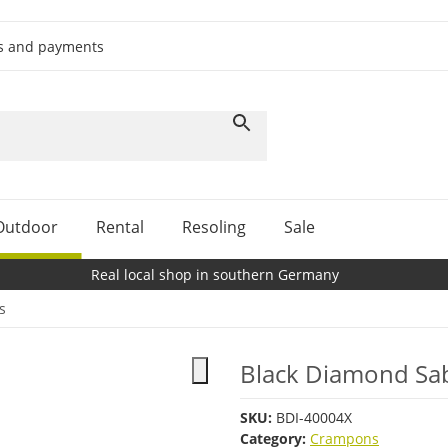
ts and payments
Outdoor
Rental
Resoling
Sale
Real local shop in southern Germany
s
Black Diamond Sa
SKU:
BDI-40004X
Category:
Crampons