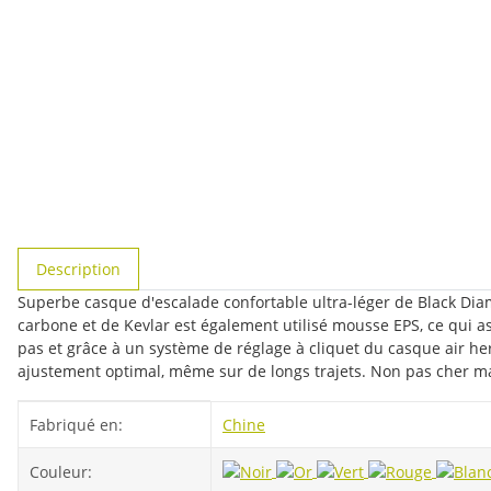
#productDetails.showMoreTabs#
Description
Superbe casque d'escalade confortable ultra-léger de Black Diamo
carbone et de Kevlar est également utilisé mousse EPS, ce qui a
pas et grâce à un système de réglage à cliquet du casque air he
ajustement optimal, même sur de longs trajets. Non pas cher m
#productDetails.itemInformation#
#productDetails.itemValue#
Fabriqué en:
Chine
Couleur: