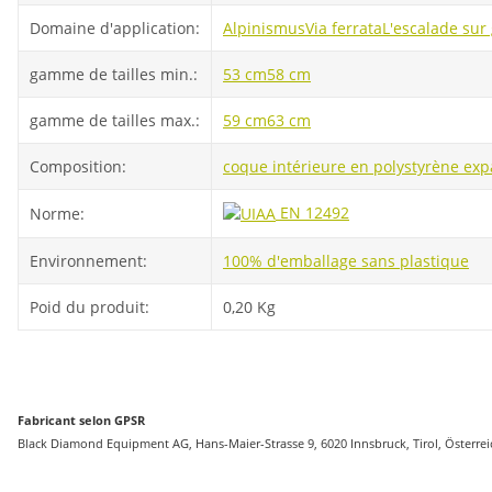
Domaine d'application:
Alpinismus
Via ferrata
L'escalade sur
gamme de tailles min.:
53 cm
58 cm
gamme de tailles max.:
59 cm
63 cm
Composition:
coque intérieure en polystyrène ex
EN 12492
Norme:
Environnement:
100% d'emballage sans plastique
Poid du produit:
0,20
Kg
Fabricant selon GPSR
Black Diamond Equipment AG, Hans-Maier-Strasse 9, 6020 Innsbruck, Tirol, Österr