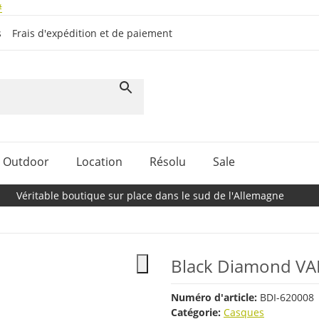
#
s
Frais d'expédition et de paiement
Outdoor
Location
Résolu
Sale
Véritable boutique sur place dans le sud de l'Allemagne
Black Diamond V
Numéro d'article:
BDI-620008
Catégorie:
Casques