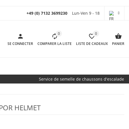
+49 (0) 7132 3699230
Lun-Ven 9 - 18
0
0
SE CONNECTER
COMPARER LA LISTE
LISTE DE CADEAUX
PANIER
Service de semelle de chaussons d'escalade
APOR HELMET