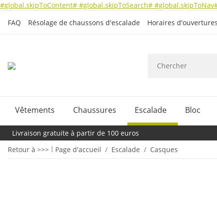
#global.skipToContent#
#global.skipToSearch#
#global.skipToNav
FAQ
Résolage de chaussons d'escalade
Horaires d'ouverture
Vêtements
Chaussures
Escalade
Bloc
Livraison gratuite à partir de 100 euros
Retour à >>>
Page d'accueil
Escalade
Casques