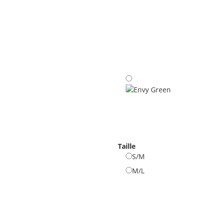
Black
Envy Green
Taille
S/M
S/M
M/L
M/L