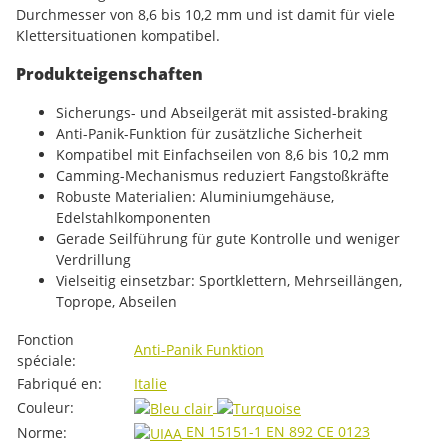
Durchmesser von 8,6 bis 10,2 mm und ist damit für viele
Klettersituationen kompatibel.
Produkteigenschaften
Sicherungs- und Abseilgerät mit assisted-braking
Anti-Panik-Funktion für zusätzliche Sicherheit
Kompatibel mit Einfachseilen von 8,6 bis 10,2 mm
Camming-Mechanismus reduziert Fangstoßkräfte
Robuste Materialien: Aluminiumgehäuse,
Edelstahlkomponenten
Gerade Seilführung für gute Kontrolle und weniger
Verdrillung
Vielseitig einsetzbar: Sportklettern, Mehrseillängen,
Toprope, Abseilen
#productDetails.itemInformation#
#productDetails.itemValue#
Fonction
Anti-Panik Funktion
spéciale:
Fabriqué en:
Italie
Couleur:
EN 15151-1
EN 892
CE 0123
Norme: