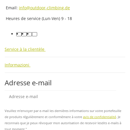
Email:
info@outdoor-climbing.de
Heures de service (Lun-Ven) 9 - 18
facebook
youtube
instagram
tiktok
Service à la clientèle
Informazioni
Adresse e-mail
Insc
Veuillez m'envoyer par e-mail les dernières informations sur votre portefeuille
de produits régulièrement et conformément à votre
avis de confidentialité
. Je
reconnais que je peux révoquer mon autorisation de recevoir lesdits e-mails à
tout moment."