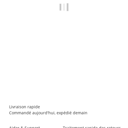
CLIMBING TECHNOLOGY
Climbing Technology ROLLNLOCK
78,00 €
*
3 pièce en stock
Livraison rapide
Commandé aujourd'hui, expédié demain
Aider & Support
Traitement rapide des retours