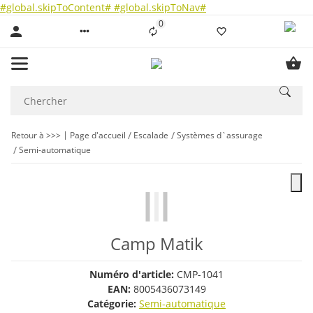
#global.skipToContent#
#global.skipToNav#
0
Liste ist leer
Retour à >>>
Page d'accueil
Escalade
Systèmes d`assurage
Semi-automatique
Camp Matik
Numéro d'article:
CMP-1041
EAN:
8005436073149
Catégorie:
Semi-automatique