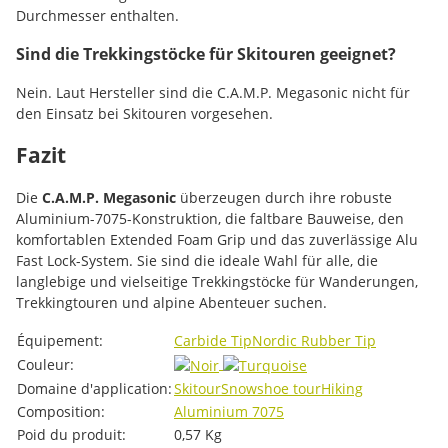
Durchmesser enthalten.
Sind die Trekkingstöcke für Skitouren geeignet?
Nein. Laut Hersteller sind die C.A.M.P. Megasonic nicht für
den Einsatz bei Skitouren vorgesehen.
Fazit
Die
C.A.M.P. Megasonic
überzeugen durch ihre robuste
Aluminium-7075-Konstruktion, die faltbare Bauweise, den
komfortablen Extended Foam Grip und das zuverlässige Alu
Fast Lock-System. Sie sind die ideale Wahl für alle, die
langlebige und vielseitige Trekkingstöcke für Wanderungen,
Trekkingtouren und alpine Abenteuer suchen.
#productDetails.itemInformation#
#productDetails.itemValue#
Équipement:
Carbide Tip
Nordic Rubber Tip
Couleur:
Domaine d'application:
Skitour
Snowshoe tour
Hiking
Composition:
Aluminium 7075
Poid du produit:
0,57
Kg