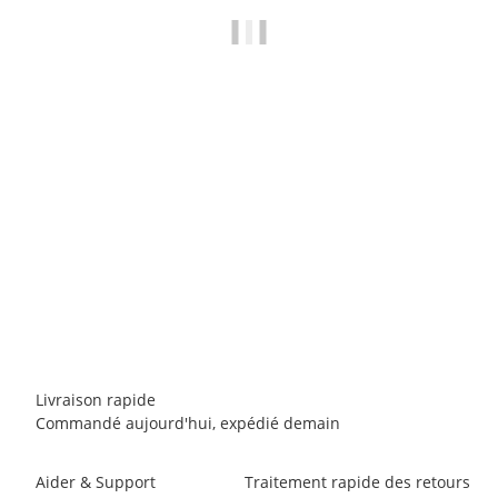
E9
E9 Pop
160,00 €
*
4 pièce en stock
Livraison rapide
Commandé aujourd'hui, expédié demain
Aider & Support
Traitement rapide des retours