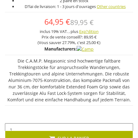
2 paire en stock
D?lai de livraison:
1 - 3 jours d'ouvrages
Other countries
64,95 €
89,95 €
inclus 19% VAT. , plus
Exp?dition
Prix ​​de vente conseill?:
89,95 €
(Vous sauver
27.79%
, c'est
25,00 €
)
Manufacturers:
Die C.A.M.P. Megasonic sind hochwertige faltbare
Trekkingstöcke für anspruchsvolle Wanderungen,
Trekkingtouren und alpine Unternehmungen. Die robuste
Aluminium-7075-Konstruktion, das kompakte Packmaß von
nur 36 cm, der komfortable Extended Foam Grip sowie das
zuverlässige Alu Fast Lock-System sorgen für Stabilität,
Komfort und eine einfache Handhabung auf jedem Terrain.