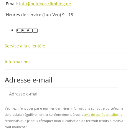
Email:
info@outdoor-climbing.de
Heures de service (Lun-Ven) 9 - 18
facebook
youtube
instagram
tiktok
Service à la clientèle
Informazioni
Adresse e-mail
Insc
Veuillez m'envoyer par e-mail les dernières informations sur votre portefeuille
de produits régulièrement et conformément à votre
avis de confidentialité
. Je
reconnais que je peux révoquer mon autorisation de recevoir lesdits e-mails à
tout moment."