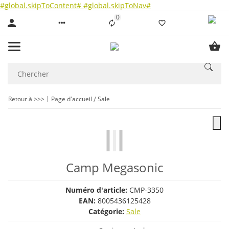
#global.skipToContent#
#global.skipToNav#
0
Liste ist leer
Retour à >>>
Page d'accueil
Sale
Camp Megasonic
Numéro d'article:
CMP-3350
EAN:
8005436125428
Catégorie:
Sale