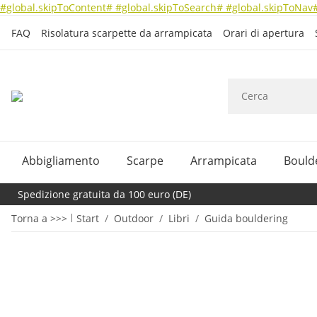
#global.skipToContent#
#global.skipToSearch#
#global.skipToNav
FAQ
Risolatura scarpette da arrampicata
Orari di apertura
Abbigliamento
Scarpe
Arrampicata
Bould
Spedizione gratuita da 100 euro (DE)
Torna a >>>
Start
Outdoor
Libri
Guida bouldering