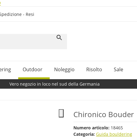
#
Spedizione - Resi
ering
Outdoor
Noleggio
Risolto
Sale
Vero negozio in loco nel sud della Germania
Chironico Bouder
Numero articolo:
18465
Categoria:
Guida bouldering