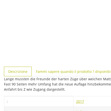
#productDetails.showMoreTabs#
Descrizione
Fammi sapere quando il prodotto ? disponibi
Lange mussten die Freunde der harten Züge über weichen Matte
Fast 90 Seiten mehr Umfang hat die neue Auflage hinzbekommen.
Anfahrt bis Z wie Zugang dargestellt.
#productDetails.itemInformation#
#productDetails.itemValue#
:
2017