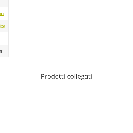
no
ica
cm
Prodotti collegati