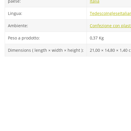
paese:
Italia
Lingua:
Tedesco
Inglese
Italia
Ambiente:
Confezione con plast
Peso a prodotto:
0,37
Kg
Dimensions ( length × width × height ):
21,00 × 14,80 × 1,40 