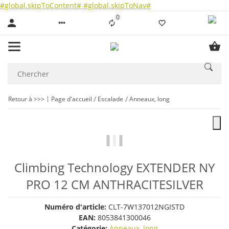
#global.skipToContent#
#global.skipToNav#
0
Liste ist leer
Retour à >>>
Page d'accueil
Escalade
Anneaux, long
Climbing Technology EXTENDER NY
PRO 12 CM ANTHRACITESILVER
Numéro d'article:
CLT-7W137012NGISTD
EAN:
8053841300046
Catégorie:
Anneaux, long