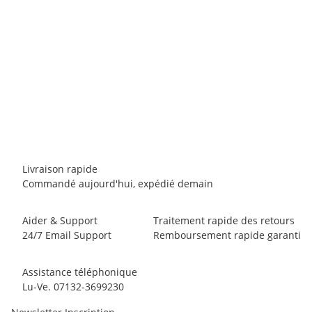
CLIMBING TECHNOLOGY
Climbing Technology FIXIT SMALL S BLACK
2,16 €
*
6 pièce en stock
Livraison rapide
Commandé aujourd'hui, expédié demain
Aider & Support
Traitement rapide des retours
24/7 Email Support
Remboursement rapide garanti
Assistance téléphonique
Lu-Ve. 07132-3699230