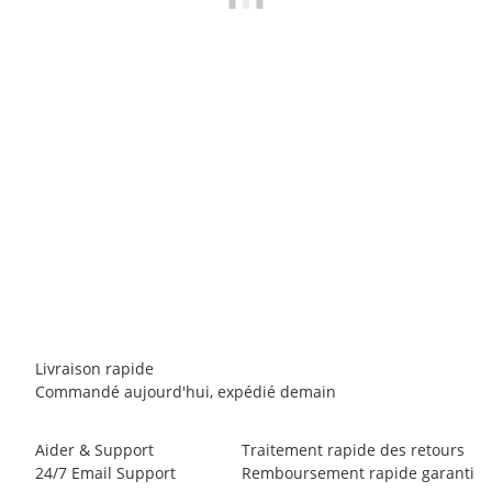
EDELRID
Edelrid Pure Screw III
12,50 €
*
34 pièce en stock
Livraison rapide
Commandé aujourd'hui, expédié demain
Aider & Support
Traitement rapide des retours
24/7 Email Support
Remboursement rapide garanti