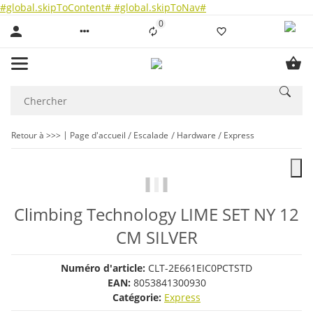
#global.skipToContent#
#global.skipToNav#
0
Liste ist leer
Retour à >>>
Page d'accueil
Escalade
Hardware
Express
Climbing Technology LIME SET NY 12
CM SILVER
Numéro d'article:
CLT-2E661EIC0PCTSTD
EAN:
8053841300930
Catégorie:
Express