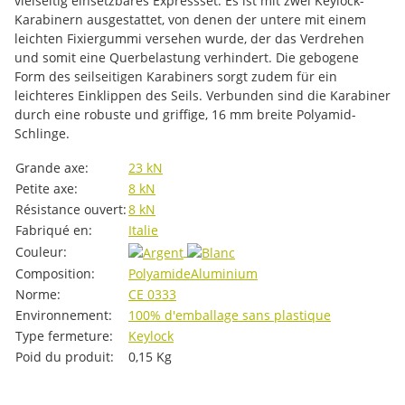
vielseitig einsetzbares Expressset. Es ist mit zwei Keylock-
Karabinern ausgestattet, von denen der untere mit einem
leichten Fixiergummi versehen wurde, der das Verdrehen
und somit eine Querbelastung verhindert. Die gebogene
Form des seilseitigen Karabiners sorgt zudem für ein
leichteres Einklippen des Seils. Verbunden sind die Karabiner
durch eine robuste und griffige, 16 mm breite Polyamid-
Schlinge.
#productDetails.itemInformation#
#productDetails.itemValue#
Grande axe:
23 kN
Petite axe:
8 kN
Résistance ouvert:
8 kN
Fabriqué en:
Italie
Couleur:
Composition:
Polyamide
Aluminium
Norme:
CE 0333
Environnement:
100% d'emballage sans plastique
Type fermeture:
Keylock
Poid du produit:
0,15
Kg