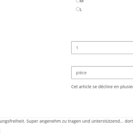
M
M
L
L
pièce
x
Cet article se décline en plusie
ngsfreiheit. Super angenehm zu tragen und unterstützend... dort 