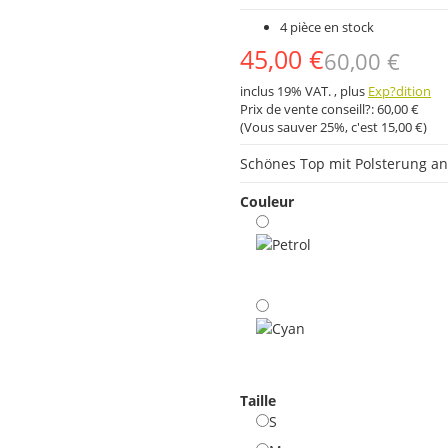
4 pièce en stock
45,00 €
60,00 €
inclus 19% VAT. , plus
Exp?dition
Prix ​​de vente conseill?:
60,00 €
(Vous sauver
25%
, c'est
15,00 €
)
Schönes Top mit Polsterung an 
Couleur
Petrol
Cyan
Taille
S
S