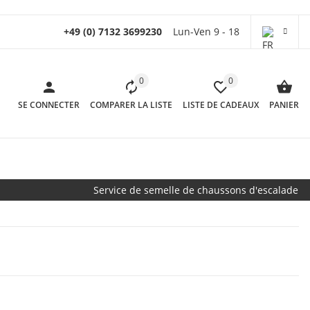
+49 (0) 7132 3699230
Lun-Ven 9 - 18
0
0
SE CONNECTER
COMPARER LA LISTE
LISTE DE CADEAUX
PANIER
Service de semelle de chaussons d'escalade