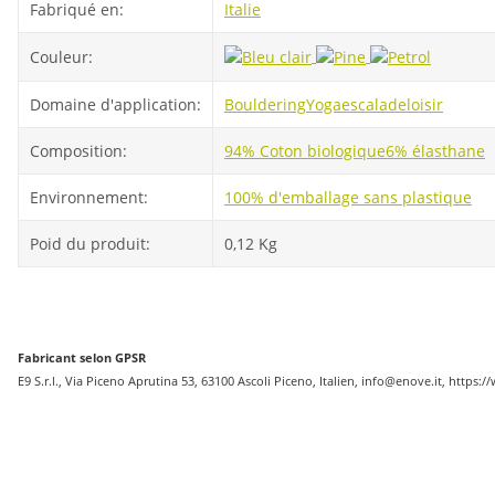
Fabriqué en:
Italie
Couleur:
Domaine d'application:
Bouldering
Yoga
escalade
loisir
Composition:
94% Coton biologique
6% élasthane
Environnement:
100% d'emballage sans plastique
Poid du produit:
0,12
Kg
Fabricant selon GPSR
E9 S.r.l., Via Piceno Aprutina 53, 63100 Ascoli Piceno, Italien, info@enove.it, https