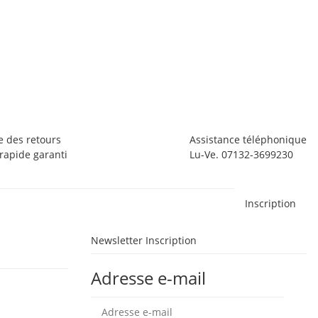
O
O
1
26
e des retours
Assistance téléphonique
apide garanti
Lu-Ve. 07132-3699230
Inscription
Newsletter Inscription
Adresse e-mail