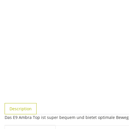
#productDetails.showMoreTabs#
Description
Das E9 Ambra Top ist super bequem und bietet optimale Bewegu
#productDetails.itemInformation#
#productDetails.itemValue#