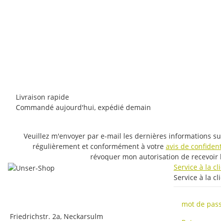
E9
E9 Noa 2.2
35,00 €
-
55,00 €
*
7 pièce en stock
Livraison rapide
Commandé aujourd'hui, expédié demain
Veuillez m'envoyer par e-mail les dernières informations su
régulièrement et conformément à votre
avis de confident
révoquer mon autorisation de recevoir 
Service à la c
Service à la cl
mot de pass
Friedrichstr. 2a, Neckarsulm