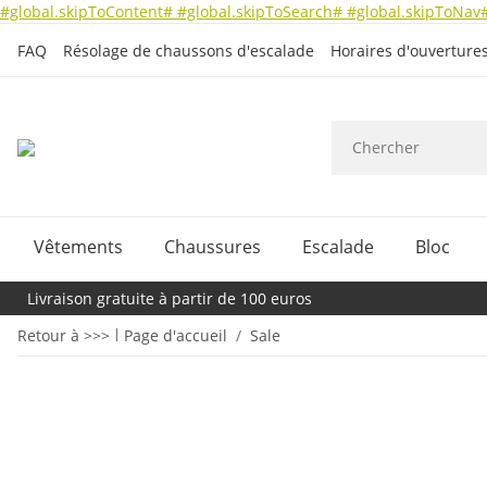
#global.skipToContent#
#global.skipToSearch#
#global.skipToNav
FAQ
Résolage de chaussons d'escalade
Horaires d'ouverture
Vêtements
Chaussures
Escalade
Bloc
Livraison gratuite à partir de 100 euros
Retour à >>>
Page d'accueil
Sale