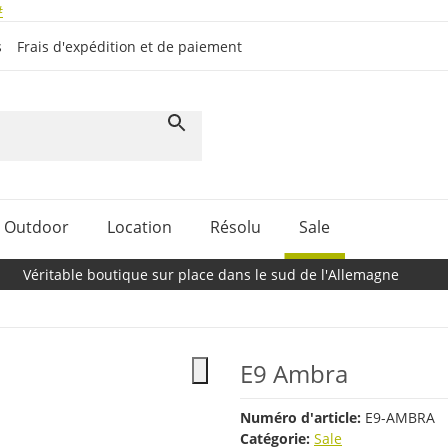
#
s
Frais d'expédition et de paiement
Outdoor
Location
Résolu
Sale
Véritable boutique sur place dans le sud de l'Allemagne
E9 Ambra
Numéro d'article:
E9-AMBRA
Catégorie:
Sale