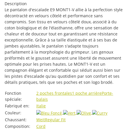
Description
Le pantalon d'escalade E9 MONT1-V allie à la perfection style
décontracté en velours côtelé et performance sans
compromis. Son tissu en velours côtelé doux, associé à du
coton biologique et de l'élasthanne, offre une sensation de
chaleur et de douceur tout en garantissant une résistance
exceptionnelle. Grâce à sa taille élastiquée et à ses bas de
jambes ajustables, le pantalon s'adapte toujours
parfaitement à la morphologie du grimpeur. Les genoux
préformés et le gousset assurent une liberté de mouvement
optimale pour les prises hautes. Le MONT1-V est un
compagnon élégant et confortable qui séduit aussi bien sur
les pistes d'escalade qu'au quotidien par son confort et ses
détails pratiques, tels que ses poches et son logo brodé.
#productDetails.itemInformation#
#productDetails.itemValue#
Fonction
2 poches frontales
1 poche arrière
Porte-
spéciale:
balais
Fabriqué en:
Italie
Couleur:
Chaussant:
Weit
Regular Fit
Composition:
Cord