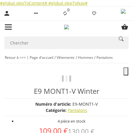
#global.skipToContent#
#global.skipToNav#
0
Liste ist leer
Retour à >>>
Page d'accueil
Vêtements
Hommes
Pantalons
E9 MONT1-V Winter
Numéro d'article:
E9-MONT1-V
Catégorie:
Pantalons
4 pièce en stock
109,00 €
130,00 €