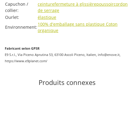
Capuchon /
ceinture
fermeture à glissière
poussoir
cordon
collier:
de serrage
Ourlet:
élastique
100% d'emballage sans plastique
Coton
Environnement:
organique
Fabricant selon GPSR
E9 S.r.l., Via Piceno Aprutina 53, 63100 Ascoli Piceno, Italien, info@enove.it,
https://www.e9planet.com/
Produits connexes