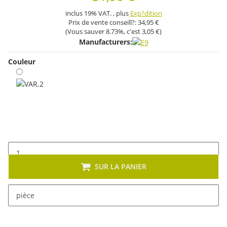
inclus 19% VAT. , plus
Exp?dition
Prix ​​de vente conseill?:
34,95 €
(Vous sauver
8.73%
, c'est
3,05 €
)
Manufacturers:
Couleur
VAR.2
SUR LA PANIER
x
Cet article se décline en plusieurs variantes. Veuillez
pièce
sélectionner la variante de votre choix.