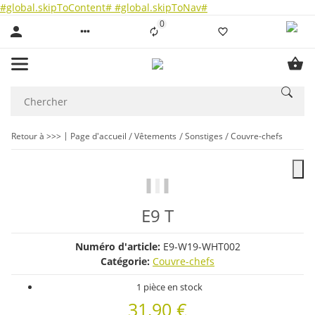
#global.skipToContent#
#global.skipToNav#
0
Liste ist leer
Retour à >>>
Page d'accueil
Vêtements
Sonstiges
Couvre-chefs
E9 T
Numéro d'article:
E9-W19-WHT002
Catégorie:
Couvre-chefs
1 pièce en stock
31,90 €