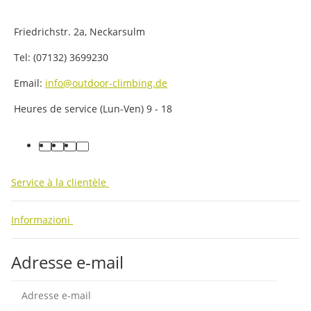
Friedrichstr. 2a, Neckarsulm
Tel: (07132) 3699230
Email:
info@outdoor-climbing.de
Heures de service (Lun-Ven) 9 - 18
facebook
youtube
instagram
tiktok
Service à la clientèle
Informazioni
Adresse e-mail
Insc