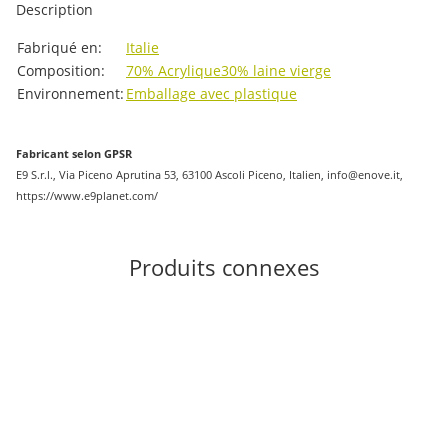
Description
#productDetails.itemInformation#
#productDetails.itemValue#
Fabriqué en:
Italie
Composition:
70% Acrylique
30% laine vierge
Environnement:
Emballage avec plastique
Fabricant selon GPSR
E9 S.r.l., Via Piceno Aprutina 53, 63100 Ascoli Piceno, Italien, info@enove.it,
https://www.e9planet.com/
Produits connexes