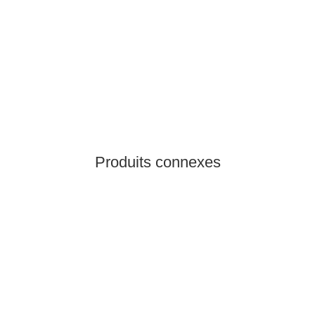
PETZL
Petzl GriGri Blue
94,95 €
*
3 pièce en stock
Produits connexes