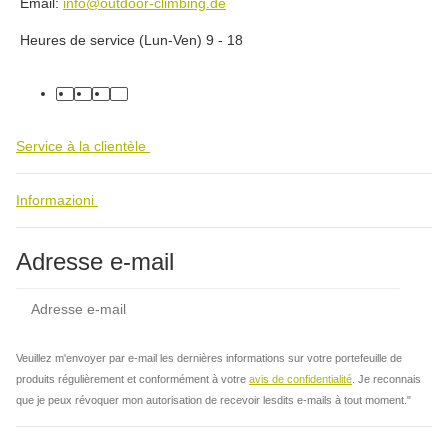
Email:
info@outdoor-climbing.de
Heures de service (Lun-Ven) 9 - 18
facebook
youtube
instagram
tiktok
Service à la clientèle
Informazioni
Adresse e-mail
Insc
Veuillez m'envoyer par e-mail les dernières informations sur votre portefeuille de
produits régulièrement et conformément à votre
avis de confidentialité
. Je reconnais
que je peux révoquer mon autorisation de recevoir lesdits e-mails à tout moment."