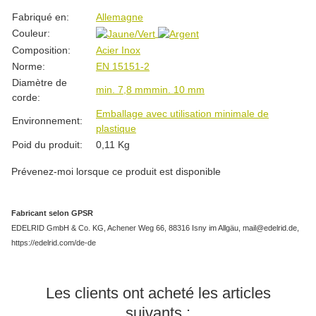
#productDetails.itemInformation#
#productDetails.itemValue#
Fabriqué en:
Allemagne
Couleur:
Composition:
Acier Inox
Norme:
EN 15151-2
Diamètre de
min. 7,8 mm
min. 10 mm
corde:
Emballage avec utilisation minimale de
Environnement:
plastique
Poid du produit:
0,11
Kg
Prévenez-moi lorsque ce produit est disponible
Fabricant selon GPSR
EDELRID GmbH & Co. KG, Achener Weg 66, 88316 Isny im Allgäu, mail@edelrid.de,
https://edelrid.com/de-de
Les clients ont acheté les articles
suivants :