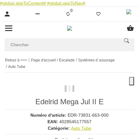
#global.skipToContent#
#global.skipToNav#
0
Liste ist leer
Retour à >>>
Page d'accueil
Escalade
Systèmes d`assurage
Auto Tube
Edelrid Mega Jul II E
Numéro d'article:
EDR-73831-663-000
EAN:
4028545177557
Catégorie:
Auto Tube