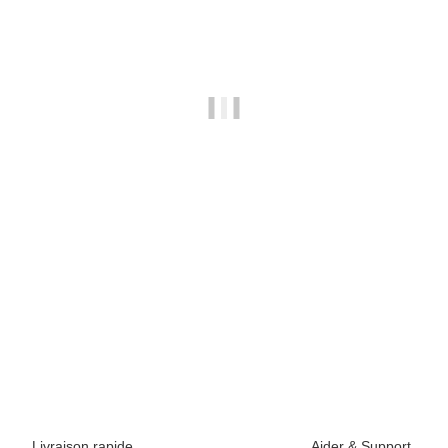
EDELRID
Edelrid Mega Jul Belay Kit Bulletproof Screw II S
69,95 €
*
5 pièce en stock
D?lai de livraison:
1 - 3 jours d'ouvrages
Other countries
Livraison rapide
Aider & Support