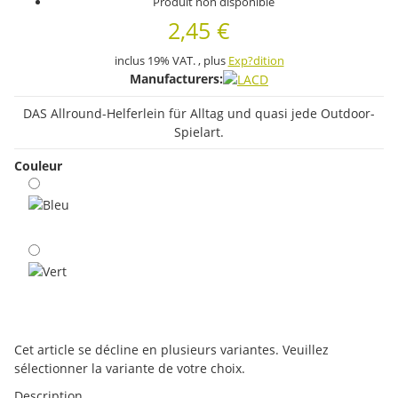
Produit non disponible
2,45 €
inclus 19% VAT. , plus
Exp?dition
Manufacturers:
DAS Allround-Helferlein für Alltag und quasi jede Outdoor-
Spielart.
Couleur
Bleu
Vert
x
Cet article se décline en plusieurs variantes. Veuillez
sélectionner la variante de votre choix.
Description