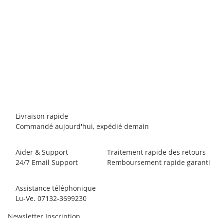
CLIMBING TECHNOLOGY
Climbing Technology Berry W
80,00 €
*
13,33 € per 1
1 pack en stock
D?lai de livraison:
1 - 3 jours d'ouvrages
Other countries
Livraison rapide
Commandé aujourd'hui, expédié demain
Aider & Support
Traitement rapide des retours
24/7 Email Support
Remboursement rapide garanti
Assistance téléphonique
Lu-Ve. 07132-3699230
Newsletter Inscription