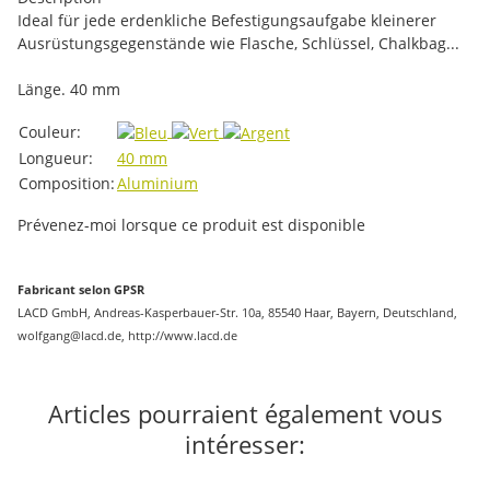
Ideal für jede erdenkliche Befestigungsaufgabe kleinerer
Ausrüstungsgegenstände wie Flasche, Schlüssel, Chalkbag...
Länge. 40 mm
#productDetails.itemInformation#
#productDetails.itemValue#
Couleur:
Longueur:
40 mm
Composition:
Aluminium
Prévenez-moi lorsque ce produit est disponible
Fabricant selon GPSR
LACD GmbH, Andreas-Kasperbauer-Str. 10a, 85540 Haar, Bayern, Deutschland,
wolfgang@lacd.de, http://www.lacd.de
Articles pourraient également vous
intéresser: