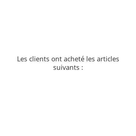
EDELRID
Edelrid MICRO 0 Accessory Biner
2,90 €
-
4,90 €
*
67 pièce en stock
Les clients ont acheté les articles
suivants :