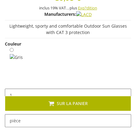
inclus 19% VAT. , plus
Exp?dition
Manufacturers:
Lightweight, sporty and comfortable Outdoor Sun Glasses
with CAT 3 protection
Couleur
Gris
SUR LA PANIER
x
Cet article se décline en plusieurs variantes. Veuillez
pièce
sélectionner la variante de votre choix.