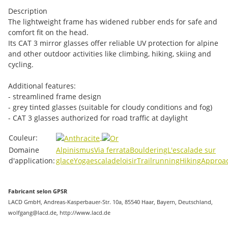
Description
The lightweight frame has widened rubber ends for safe and
comfort fit on the head.
Its CAT 3 mirror glasses offer reliable UV protection for alpine
and other outdoor activities like climbing, hiking, skiing and
cycling.
Additional features:
- streamlined frame design
- grey tinted glasses (suitable for cloudy conditions and fog)
- CAT 3 glasses authorized for road traffic at daylight
#productDetails.itemInformation#
#productDetails.itemValue#
Couleur:
Domaine
Alpinismus
Via ferrata
Bouldering
L'escalade sur
d'application:
glace
Yoga
escalade
loisir
Trailrunning
Hiking
Approa
Fabricant selon GPSR
LACD GmbH, Andreas-Kasperbauer-Str. 10a, 85540 Haar, Bayern, Deutschland,
wolfgang@lacd.de, http://www.lacd.de