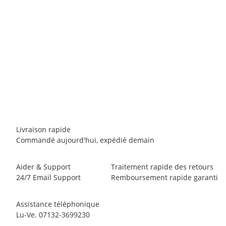
SMARTWOOL
Smartwool W's Merino 200 Baselayer Short Sleeve
79,95 €
*
3 pièce en stock
Livraison rapide
Commandé aujourd'hui, expédié demain
Aider & Support
Traitement rapide des retours
24/7 Email Support
Remboursement rapide garanti
Assistance téléphonique
Lu-Ve. 07132-3699230