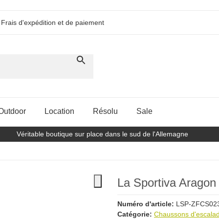
Frais d'expédition et de paiement
Outdoor
Location
Résolu
Sale
Véritable boutique sur place dans le sud de l'Allemagne
La Sportiva Arago
Numéro d'article:
LSP-ZFCS02
Catégorie:
Chaussons d'escala