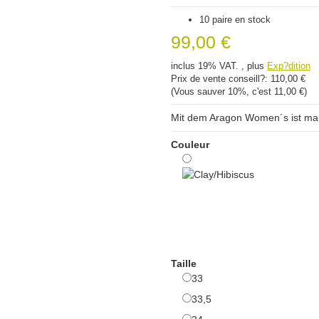
10 paire en stock
99,00 €
inclus 19% VAT. , plus
Exp?dition
Prix ​​de vente conseill?:
110,00 €
(Vous sauver
10%
, c'est
11,00 €
)
Mit dem Aragon Women´s ist man
Couleur
Clay/Hibiscus
Taille
33
33
33,5
33,5
34