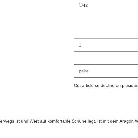
42
42
paire
x
Cet article se décline en plusieur
nterwegs ist und Wert auf komfortable Schuhe legt, ist mit dem Aragon