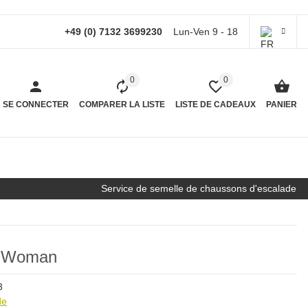
+49 (0) 7132 3699230
Lun-Ven 9 - 18
0
0
SE CONNECTER
COMPARER LA LISTE
LISTE DE CADEAUX
PANIER
Service de semelle de chaussons d'escalade
n Woman
3
de