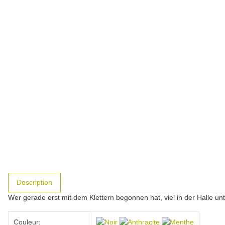
#productDetails.showMoreTabs#
Description
Wer gerade erst mit dem Klettern begonnen hat, viel in der Halle u
#productDetails.itemInformation#
#productDetails.itemValue#
Couleur: