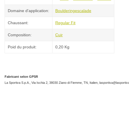
Domaine d'application:
Bouldering
escalade
Chaussant:
Regular Fit
Composition:
Cuir
Poid du produit:
0,20
Kg
Fabricant selon GPSR
La Sportiva S.p.A., Via Ischia 2, 38030 Ziano di Fiemme, TN, Italien, lasportiva@lasporti