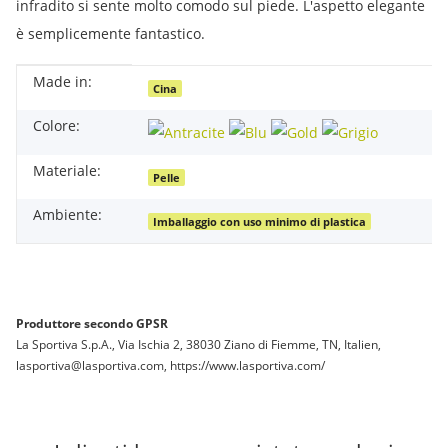
infradito si sente molto comodo sul piede. L'aspetto elegante
è semplicemente fantastico.
Made in:
#productDetails.itemInformation#
#productDetails.itemValue#
Cina
Colore:
Materiale:
Pelle
Ambiente:
Imballaggio con uso minimo di plastica
Produttore secondo GPSR
La Sportiva S.p.A., Via Ischia 2, 38030 Ziano di Fiemme, TN, Italien,
lasportiva@lasportiva.com, https://www.lasportiva.com/