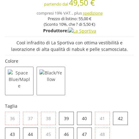
49,50 €
partendo dal
compresi 19% VAT. , plus
spedizione
Prezzo di listino:
55,00 €
(Sconto
10%
, che ? di
5,50 €
)
Produttore:
Cool infradito di La Sportiva con ottima vestibilità e
lavorazione di alta qualità di nabuk e pelle scamosciata.
Colore
Space Blue/Maple
Black/Yellow
Taglia
36
37
38
39
40
41
42
36
37
38
39
40
41
42
43
44
45
46
47
48
43
44
45
46
47
48