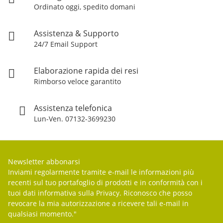
Ordinato oggi, spedito domani
Assistenza & Supporto
24/7 Email Support
Elaborazione rapida dei resi
Rimborso veloce garantito
Assistenza telefonica
Lun-Ven. 07132-3699230
Newsletter abbonarsi
Inviami regolarmente tramite e-mail le informazioni più
recenti sul tuo portafoglio di prodotti e in conformità con i
tuoi dati
informativa sulla Privacy
. Riconosco che posso
revocare la mia autorizzazione a ricevere tali e-mail in
qualsiasi momento."