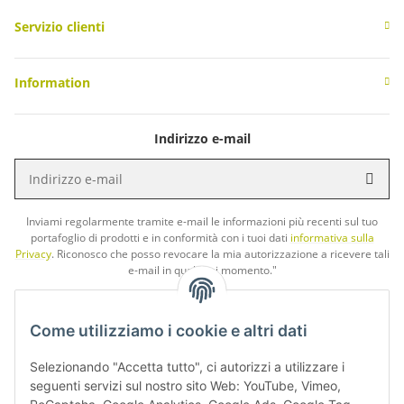
Servizio clienti
Information
Indirizzo e-mail
Indirizzo e-mail
abbo
Inviami regolarmente tramite e-mail le informazioni più recenti sul tuo
portafoglio di prodotti e in conformità con i tuoi dati
informativa sulla
Privacy
. Riconosco che posso revocare la mia autorizzazione a ricevere tali
e-mail in qualsiasi momento."
Spediamo nel modo più ecologico possibile. Gli imballaggi in
Come utilizziamo i cookie e altri dati
plastica vengono evitati, le scatole di imballaggio vengono
riutilizzate e la spedizione è CO² neutrale con DHL GO Green.
Selezionando "Accetta tutto", ci autorizzi a utilizzare i
seguenti servizi sul nostro sito Web: YouTube, Vimeo,