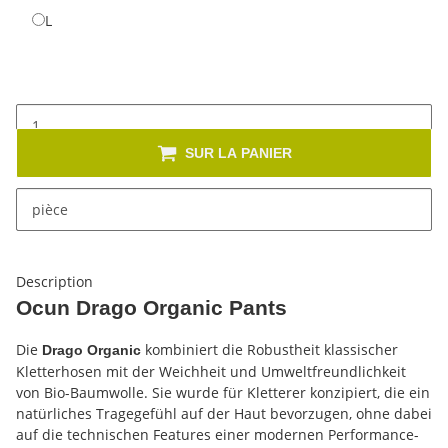
L
L
SUR LA PANIER
x
Cet article se décline en plusieurs variantes. Veuillez
pièce
sélectionner la variante de votre choix.
Description
Ocun Drago Organic Pants
Die
kombiniert die Robustheit klassischer
Drago Organic
Kletterhosen mit der Weichheit und Umweltfreundlichkeit
von Bio-Baumwolle. Sie wurde für Kletterer konzipiert, die ein
natürliches Tragegefühl auf der Haut bevorzugen, ohne dabei
auf die technischen Features einer modernen Performance-