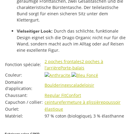
geräumige Fronttaschen, zwei Gesäßtaschen und die
charakteristische Bürstentasche. Der teilelastische
Bund sorgt für einen sicheren Sitz unter dem
Klettergurt.
Durch das schlichte, funktionale
Vielseitiger Look:
Design eignet sich die Drago Organic nicht nur für die
Wand, sondern macht auch im Alltag oder auf Reisen
eine exzellente Figur.
#productDetails.itemInformation#
#productDetails.itemValue#
2 poches frontales
2 poches à
Fonction spéciale:
l'arrière
Porte-balais
Couleur:
Domaine
Bouldering
escalade
loisir
d'application:
Chaussant:
Regular Fit
Confort
Capuchon / collier:
ceinture
fermeture à glissière
poussoir
Ourlet:
élastique
Matériel:
97 % coton (biologique), 3 % élasthanne
Fabricant selon GPSR