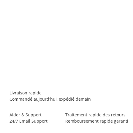
E9
E9 APE9 DENIM Winter
110,00 €
*
8 pièce en stock
Livraison rapide
Commandé aujourd'hui, expédié demain
Aider & Support
Traitement rapide des retours
24/7 Email Support
Remboursement rapide garanti