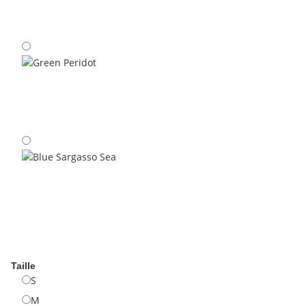
Anthracite Dark-Navy
Green Peridot
Blue Sargasso Sea
Taille
S
S
M
M