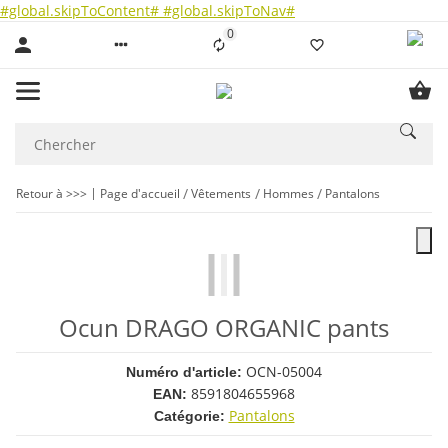
#global.skipToContent#
#global.skipToNav#
0
Liste ist leer
Retour à >>>
Page d'accueil
Vêtements
Hommes
Pantalons
Ocun DRAGO ORGANIC pants
OCN-05004
Numéro d'article:
8591804655968
EAN:
Pantalons
Catégorie: