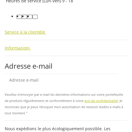
Heures de service (Lun-Ven) 9 - 18
facebook
youtube
instagram
tiktok
Service à la clientèle
Informazioni
Adresse e-mail
Insc
Veuillez m'envoyer par e-mail les dernières informations sur votre portefeuille
de produits régulièrement et conformément à votre
avis de confidentialité
. Je
reconnais que je peux révoquer mon autorisation de recevoir lesdits e-mails à
tout moment."
Nous expédions le plus écologiquement possible. Les