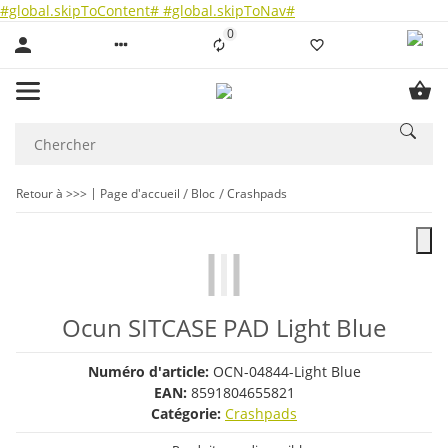
#global.skipToContent#
#global.skipToNav#
0
Liste ist leer
Retour à >>>
Page d'accueil
Bloc
Crashpads
Ocun SITCASE PAD Light Blue
Numéro d'article:
OCN-04844-Light Blue
EAN:
8591804655821
Catégorie:
Crashpads