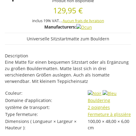
Produit non disponible
129,95 €
inclus 19% VAT. ,
Aucun frais de livraison
Manufacturers:
Universelle Sitzstartmatte zum Bouldern
Description
Eine Matte für einen bequemen Sitzstart oder als Ergänzung
zu großen Bouldermatten. Matte lässt sich in drei
verschiedenen Größen auslegen. Auch als Isomatte
verwendbar. Mit kleinem Teppicheinsatz
#productDetails.itemInformation#
#productDetails.itemValue#
Couleur:
Domaine d'application:
Bouldering
système de transport:
2 poignées
Type fermeture:
Fermeture à glissière
Dimensions ( Longueur × Largeur ×
100,00 × 48,00 × 6,00
Hauteur ):
cm