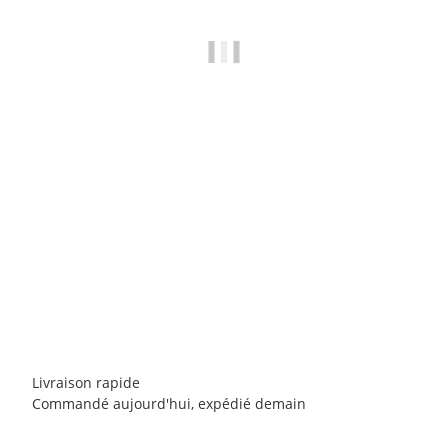
E9
E9 N 3ANGOLO Short
84,90 €
-
95,00 €
*
3 pièce en stock
Livraison rapide
Commandé aujourd'hui, expédié demain