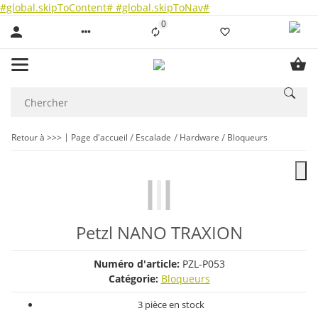
#global.skipToContent#
#global.skipToNav#
0
Liste ist leer
Retour à >>>
Page d'accueil
Escalade
Hardware
Bloqueurs
Petzl NANO TRAXION
Numéro d'article:
PZL-P053
Catégorie:
Bloqueurs
3 pièce en stock