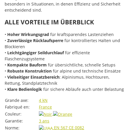
besonders in Situationen, in denen Effizienz und Sicherheit
entscheidend sind.
ALLE VORTEILE IM ÜBERBLICK
•
Hoher Wirkungsgrad
für kraftsparendes Lastenziehen
•
Zuverlässige Rücklaufsperre
für kontrolliertes Halten und
Blockieren
•
Leichtgängiger Seildurchlauf
für effiziente
Flaschenzugsysteme
•
Kompakte Bauform
für übersichtliche, schnelle Setups
•
Robuste Konstruktion
für alpine und technische Einsätze
•
Vielseitiger Einsatzbereich
: Alpinismus, Hochtouren,
Rettung, Standplatztechnik
•
Klare Bedienlogik
für sichere Abläufe auch unter Belastung
#productDetails.itemInformation#
#productDetails.itemValue#
Grande axe:
4 kN
Fabriqué en:
France
Couleur:
Garantie:
3 ans
EN 567
CE 0082
Norme: