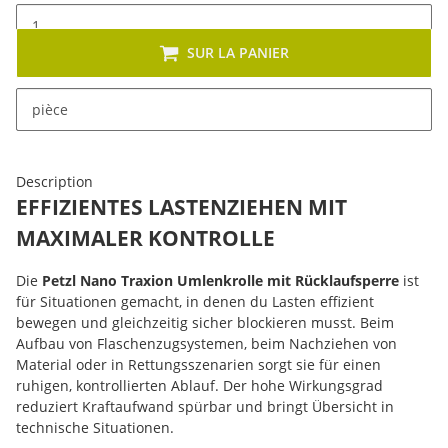
SUR LA PANIER
x
Cet article se décline en plusieurs variantes. Veuillez
pièce
sélectionner la variante de votre choix.
Description
EFFIZIENTES LASTENZIEHEN MIT
MAXIMALER KONTROLLE
Die
Petzl Nano Traxion Umlenkrolle mit Rücklaufsperre
ist
für Situationen gemacht, in denen du Lasten effizient
bewegen und gleichzeitig sicher blockieren musst. Beim
Aufbau von Flaschenzugsystemen, beim Nachziehen von
Material oder in Rettungsszenarien sorgt sie für einen
ruhigen, kontrollierten Ablauf. Der hohe Wirkungsgrad
reduziert Kraftaufwand spürbar und bringt Übersicht in
technische Situationen.