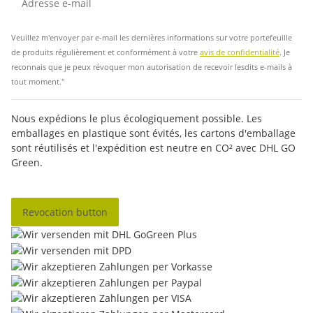
Insc
Veuillez m'envoyer par e-mail les dernières informations sur votre portefeuille
de produits régulièrement et conformément à votre
avis de confidentialité
. Je
reconnais que je peux révoquer mon autorisation de recevoir lesdits e-mails à
tout moment."
Nous expédions le plus écologiquement possible. Les
emballages en plastique sont évités, les cartons d'emballage
sont réutilisés et l'expédition est neutre en CO² avec DHL GO
Green.
Revocation button