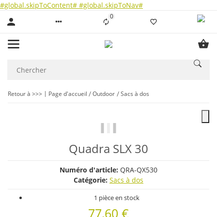
#global.skipToContent#
#global.skipToNav#
0
Liste ist leer
Retour à >>>
Page d'accueil
Outdoor
Sacs à dos
Quadra SLX 30
Numéro d'article:
QRA-QX530
Catégorie:
Sacs à dos
1 pièce en stock
77,60 €