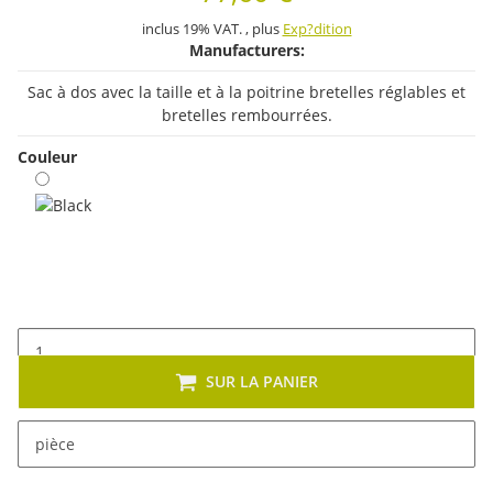
inclus 19% VAT. , plus
Exp?dition
Manufacturers:
Sac à dos avec la taille et à la poitrine bretelles réglables et
bretelles rembourrées.
Couleur
Black
SUR LA PANIER
x
Cet article se décline en plusieurs variantes. Veuillez
pièce
sélectionner la variante de votre choix.