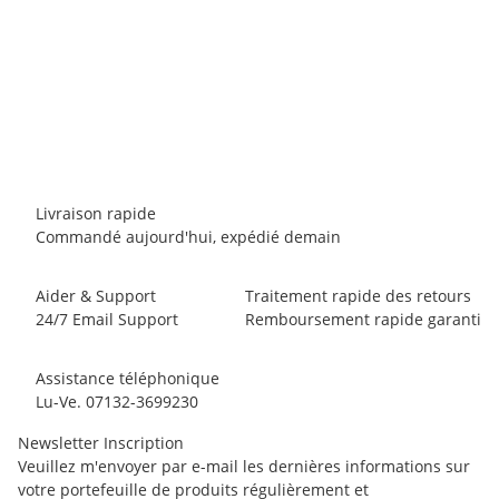
BLACK DIAMOND
Black Diamond Speed 30 Backpack
119,00 €
-
160,00 €
*
1 pièce en stock
Livraison rapide
Commandé aujourd'hui, expédié demain
Aider & Support
Traitement rapide des retours
24/7 Email Support
Remboursement rapide garanti
Assistance téléphonique
Lu-Ve. 07132-3699230
Newsletter Inscription
Veuillez m'envoyer par e-mail les dernières informations sur
votre portefeuille de produits régulièrement et