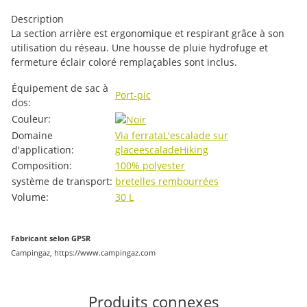
Description
La section arrière est ergonomique et respirant grâce à son
utilisation du réseau. Une housse de pluie hydrofuge et
fermeture éclair coloré remplaçables sont inclus.
#productDetails.itemInformation#
#productDetails.itemValue#
Équipement de sac à
Port-pic
dos:
Couleur:
Domaine
Via ferrata
L'escalade sur
d'application:
glace
escalade
Hiking
Composition:
100% polyester
système de transport:
bretelles rembourrées
Volume:
30 L
Fabricant selon GPSR
Campingaz, https://www.campingaz.com
Produits connexes