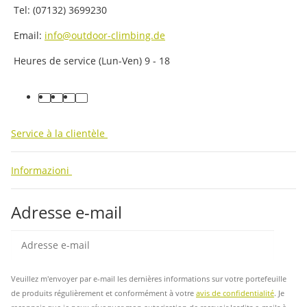
Tel: (07132) 3699230
Email:
info@outdoor-climbing.de
Heures de service (Lun-Ven) 9 - 18
facebook
youtube
instagram
tiktok
Service à la clientèle
Informazioni
Adresse e-mail
Insc
Veuillez m'envoyer par e-mail les dernières informations sur votre portefeuille
de produits régulièrement et conformément à votre
avis de confidentialité
. Je