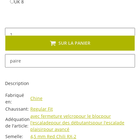
UK 8
UK 8
SUR LA PANIER
x
Cet article se décline en plusieurs variantes. Veuillez
paire
sélectionner la variante de votre choix.
Description
#productDetails.itemInformation#
#productDetails.itemValue#
Fabriqué
Chine
en:
Chaussant:
Regular Fit
avec fermeture velcro
pour le bloc
pour
Adéquation
l'escalade
pour des débutants
pour l'escalade
de l'article:
plaisir
pour avancé
Semelle:
4,5 mm Red Chili RX-2