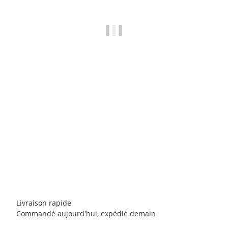
RED CHILI
Red Chili Fusion II
124,00 €
*
14 paire en stock
Livraison rapide
Commandé aujourd'hui, expédié demain