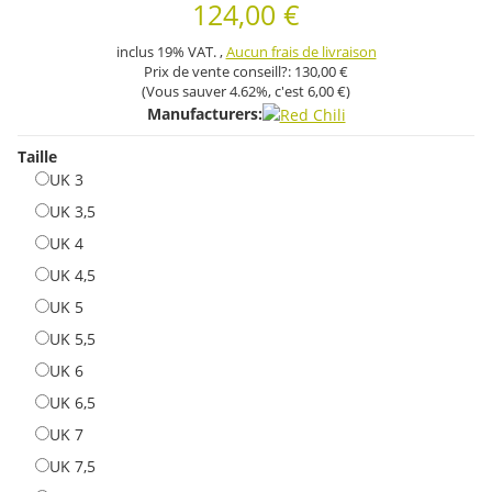
124,00 €
inclus 19% VAT. ,
Aucun frais de livraison
Prix ​​de vente conseill?:
130,00 €
(Vous sauver
4.62%
, c'est
6,00 €
)
Manufacturers:
Taille
UK 3
UK 3
UK 3,5
UK 3,5
UK 4
UK 4
UK 4,5
UK 4,5
UK 5
UK 5
UK 5,5
UK 5,5
UK 6
UK 6
UK 6,5
UK 6,5
UK 7
UK 7
UK 7,5
UK 7,5