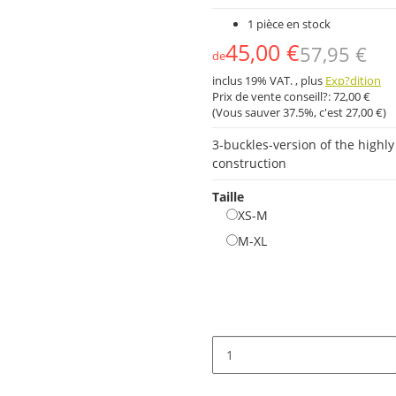
1 pièce en stock
45,00 €
57,95 €
de
inclus 19% VAT. , plus
Exp?dition
Prix ​​de vente conseill?:
72,00 €
(Vous sauver
37.5%
, c'est
27,00 €
)
3-buckles-version of the highl
construction
Taille
XS-M
XS-M
M-XL
M-XL