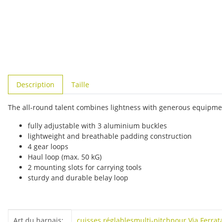
#productDetails.showMoreTabs#
Description
Taille
The all-round talent combines lightness with generous equipme
fully adjustable with 3 aluminium buckles
lightweight and breathable padding construction
4 gear loops
Haul loop (max. 50 kG)
2 mounting slots for carrying tools
sturdy and durable belay loop
#productDetails.itemInformation#
#productDetails.itemValue#
Art du harnais:
cuisses réglables
multi-pitch
pour Via Ferrat