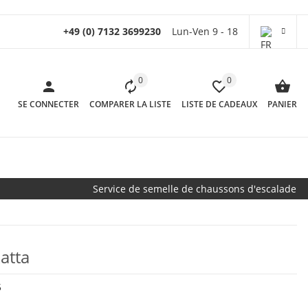
+49 (0) 7132 3699230
Lun-Ven 9 - 18
0
0
SE CONNECTER
COMPARER LA LISTE
LISTE DE CADEAUX
PANIER
Service de semelle de chaussons d'escalade
atta
5