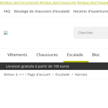
#global.skipToContent#
#global.skipToSearch#
#global.skipToNav
FAQ
Résolage de chaussons d'escalade
Horaires d'ouverture
Vêtements
Chaussures
Escalade
Bloc
Livraison gratuite à partir de 100 euros
Retour à >>>
Page d'accueil
Escalade
Harnais