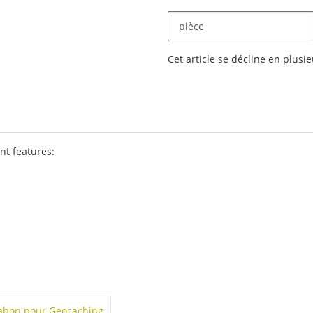
pièce
x
Cet article se décline en plusie
nt features:
a
bon pour Geocaching