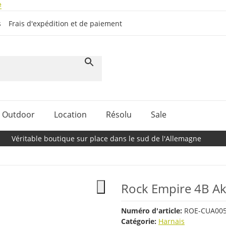
#
s
Frais d'expédition et de paiement
Outdoor
Location
Résolu
Sale
Véritable boutique sur place dans le sud de l'Allemagne
Rock Empire 4B Ak
Numéro d'article:
ROE-CUA00
Catégorie:
Harnais