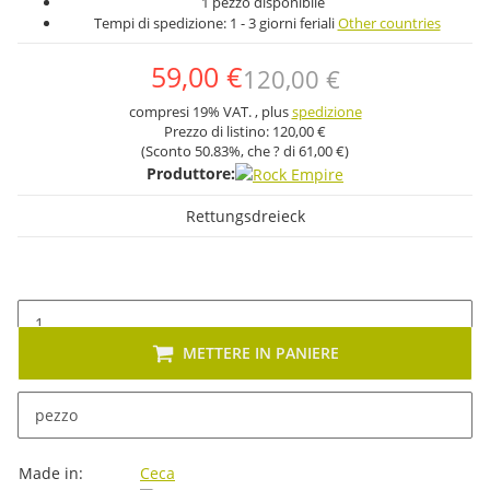
1 pezzo disponibile
Tempi di spedizione:
1 - 3 giorni feriali
Other countries
59,00 €
120,00 €
compresi 19% VAT. , plus
spedizione
Prezzo di listino:
120,00 €
(Sconto
50.83%
, che ? di
61,00 €
)
Produttore:
Rettungsdreieck
METTERE IN PANIERE
pezzo
Descrizione
#productDetails.itemInformation#
#productDetails.itemValue#
Made in:
Ceca