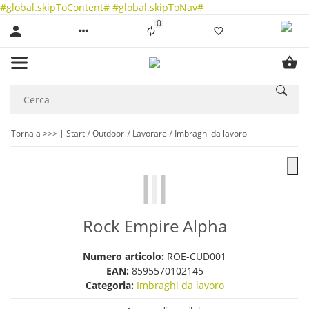
#global.skipToContent#
#global.skipToNav#
0
Liste ist leer
Torna a >>>
Start
Outdoor
Lavorare
Imbraghi da lavoro
Rock Empire Alpha
Numero articolo:
ROE-CUD001
EAN:
8595570102145
Categoria:
Imbraghi da lavoro