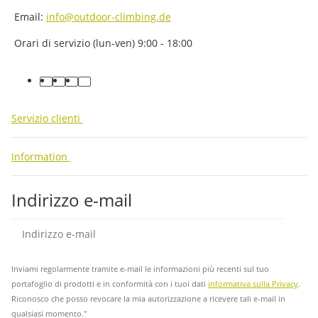
Email:
info@outdoor-climbing.de
Orari di servizio (lun-ven) 9:00 - 18:00
facebook
youtube
instagram
tiktok
Servizio clienti
Information
Indirizzo e-mail
abb
Inviami regolarmente tramite e-mail le informazioni più recenti sul tuo
portafoglio di prodotti e in conformità con i tuoi dati
informativa sulla Privacy
.
Riconosco che posso revocare la mia autorizzazione a ricevere tali e-mail in
qualsiasi momento."