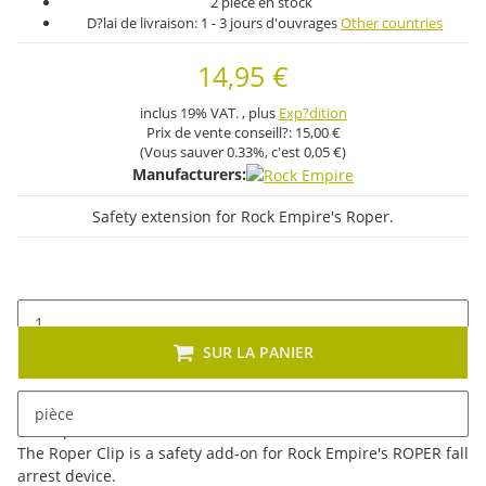
2 pièce en stock
D?lai de livraison:
1 - 3 jours d'ouvrages
Other countries
14,95 €
inclus 19% VAT. , plus
Exp?dition
Prix ​​de vente conseill?:
15,00 €
(Vous sauver
0.33%
, c'est
0,05 €
)
Manufacturers:
Safety extension for Rock Empire's Roper.
SUR LA PANIER
pièce
Description
The Roper Clip is a safety add-on for Rock Empire's ROPER fall
arrest device.