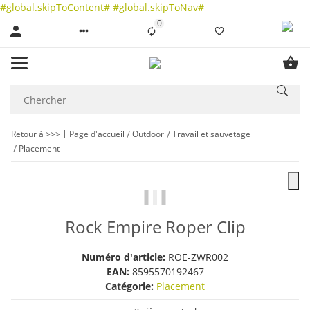
#global.skipToContent#
#global.skipToNav#
0
Liste ist leer
Retour à >>>
Page d'accueil
Outdoor
Travail et sauvetage
Placement
Rock Empire Roper Clip
Numéro d'article:
ROE-ZWR002
EAN:
8595570192467
Catégorie:
Placement