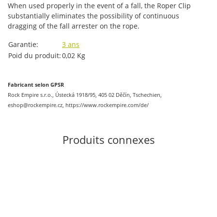
When used properly in the event of a fall, the Roper Clip
substantially eliminates the possibility of continuous
dragging of the fall arrester on the rope.
#productDetails.itemInformation#
#productDetails.itemValue#
Garantie:
3 ans
Poid du produit:
0,02
Kg
Fabricant selon GPSR
Rock Empire s.r.o., Ústecká 1918/95, 405 02 Děčín, Tschechien,
eshop@rockempire.cz, https://www.rockempire.com/de/
Produits connexes