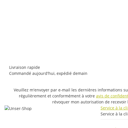
SINGING ROCK
Singing Rock Slackline
80,96 €
-
124,15 €
*
1 pièce en stock
Livraison rapide
Commandé aujourd'hui, expédié demain
Veuillez m'envoyer par e-mail les dernières informations su
régulièrement et conformément à votre
avis de confident
révoquer mon autorisation de recevoir 
Service à la c
Service à la cl