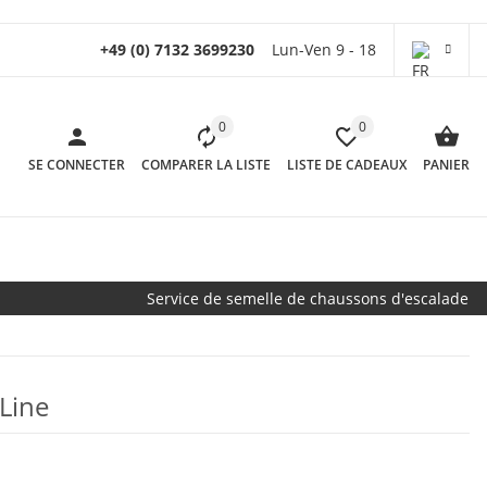
+49 (0) 7132 3699230
Lun-Ven 9 - 18
0
0
SE CONNECTER
COMPARER LA LISTE
LISTE DE CADEAUX
PANIER
Service de semelle de chaussons d'escalade
Line