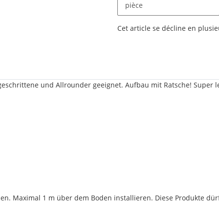
pièce
x
Cet article se décline en plusie
rtgeschrittene und Allrounder geeignet. Aufbau mit Ratsche! Supe
zen. Maximal 1 m über dem Boden installieren. Diese Produkte dürf