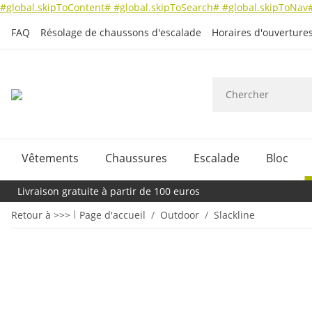
#global.skipToContent#
#global.skipToSearch#
#global.skipToNav
FAQ
Résolage de chaussons d'escalade
Horaires d'ouverture
Vêtements
Chaussures
Escalade
Bloc
Livraison gratuite à partir de 100 euros
Retour à >>>
Page d'accueil
Outdoor
Slackline