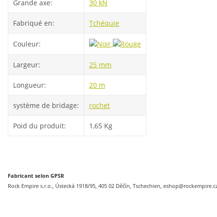
Grande axe:
30 kN
Fabriqué en:
Tchéquie
Couleur:
Largeur:
25 mm
Longueur:
20 m
système de bridage:
rochet
Poid du produit:
1,65
Kg
Fabricant selon GPSR
Rock Empire s.r.o., Ústecká 1918/95, 405 02 Děčín, Tschechien, eshop@rockempire.