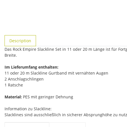
#productDetails.showMoreTabs#
Description
Das Rock Empire Slackline Set in 11 oder 20 m Länge ist für Fo
Breite.
Im Lieferumfang enthalten:
11 oder 20 m Slackline Gurtband mit vernähten Augen
2 Anschlagschlingen
1 Ratsche
Material:
PES mit geringer Dehnung
Information zu Slackline:
Slacklines sind ausschließlich in sicherer Absprunghöhe zu nut
#productDetails.itemInformation#
#productDetails.itemValue#