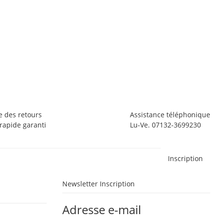
B
Bl
5
1 
e des retours
Assistance téléphonique
apide garanti
Lu-Ve. 07132-3699230
Inscription
Newsletter Inscription
Adresse e-mail