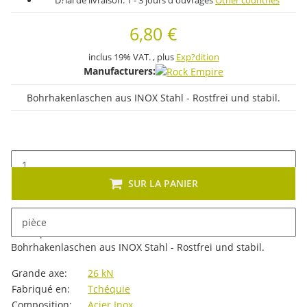
D?lai de livraison:
1 - 3 jours d'ouvrages
Other countries
6,80 €
inclus 19% VAT. , plus
Exp?dition
Manufacturers:
Bohrhakenlaschen aus INOX Stahl - Rostfrei und stabil.
SUR LA PANIER
pièce
Description
Bohrhakenlaschen aus INOX Stahl - Rostfrei und stabil.
#productDetails.itemInformation#
#productDetails.itemValue#
Grande axe:
26 kN
Fabriqué en:
Tchéquie
Composition:
Acier Inox