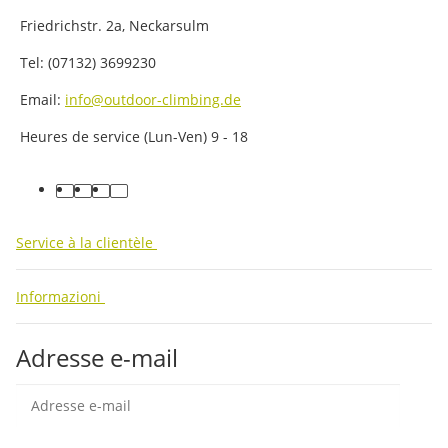
Friedrichstr. 2a, Neckarsulm
Tel: (07132) 3699230
Email:
info@outdoor-climbing.de
Heures de service (Lun-Ven) 9 - 18
facebook
youtube
instagram
tiktok
Service à la clientèle
Informazioni
Adresse e-mail
Insc