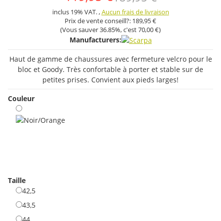
inclus 19% VAT. ,
Aucun frais de livraison
Prix ​​de vente conseill?:
189,95 €
(Vous sauver
36.85%
, c'est
70,00 €
)
Manufacturers:
Haut de gamme de chaussures avec fermeture velcro pour le
bloc et Goody. Très confortable à porter et stable sur de
petites prises. Convient aux pieds larges!
Couleur
Noir/Orange
Taille
42,5
42,5
43,5
43,5
44
44