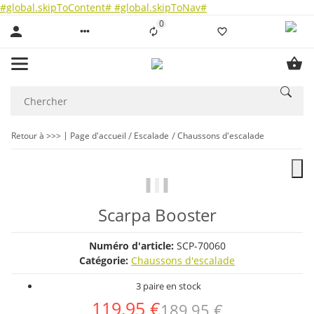
#global.skipToContent#
#global.skipToNav#
0
Liste ist leer
Retour à >>>
Page d'accueil
Escalade
Chaussons d'escalade
Scarpa Booster
Numéro d'article:
SCP-70060
Catégorie:
Chaussons d'escalade
3 paire en stock
119,95 €
189,95 €