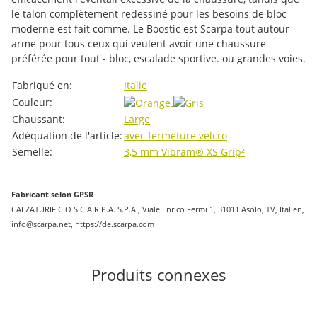
le talon complètement redessiné pour les besoins de bloc
moderne est fait comme. Le Boostic est Scarpa tout autour
arme pour tous ceux qui veulent avoir une chaussure
préférée pour tout - bloc, escalade sportive. ou grandes voies.
#productDetails.itemInformation#
#productDetails.itemValue#
Fabriqué en:
Italie
Couleur:
Chaussant:
Large
Adéquation de l'article:
avec fermeture velcro
Semelle:
3,5 mm Vibram® XS Grip²
Fabricant selon GPSR
CALZATURIFICIO S.C.A.R.P.A. S.P.A., Viale Enrico Fermi 1, 31011 Asolo, TV, Italien,
info@scarpa.net, https://de.scarpa.com
Produits connexes