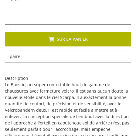
SUR LA PANIER
x
Cet article se décline en plusieurs variantes. Veuillez
paire
sélectionner la variante de votre choix.
Description
Le Boostic, un super confortable haut de gamme de
chaussures avec fermeture velcro, il est sans aucun doute la
nouvelle étoile dans le ciel Scarpa. Il a exactement la bonne
quantité de confort, de précision et de sensibilité, avec le
Velcrobändern deux, il est rapide et facile à mettre et à
enlever. La conception spéciale de l'embout avec la direction
de l'approche à l'orteil en caoutchouc solide arrière n'est pas
seulement parfait pour l'accrochage, mais empêche
efficacement l'éventail excessive de la chaussure, tandis que