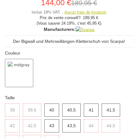
144,00 €
189,95 €
inclus 19% VAT. ,
Aucun frais de livraison
Prix ​​de vente conseill?:
189,95 €
(Vous sauver
24.19%
, c'est
45,95 €
)
Manufacturers:
Der Bigwall und Mehrseillängen-Kletterschuh von Scarpa!
Couleur
midgray
Taille
39
39
39,5
39,5
40
40
40,5
40,5
41
41
41,5
41,5
42
42
42,5
42,5
43
43
43,5
43,5
44
44
44,5
44,5