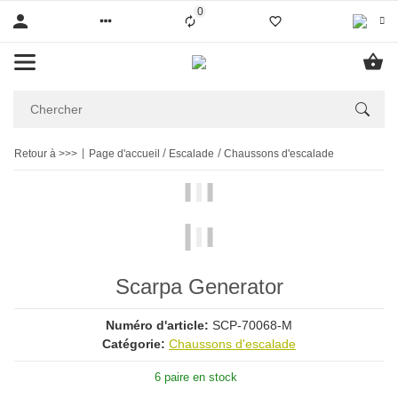
0
Liste ist leer
Retour à >>>
Page d'accueil
Escalade
Chaussons d'escalade
Scarpa Generator
Numéro d'article:
SCP-70068-M
Catégorie:
Chaussons d'escalade
6 paire en stock