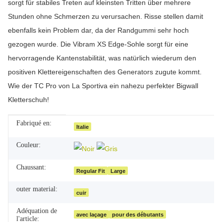
sorgt für stabiles Treten auf kleinsten Tritten über mehrere
Stunden ohne Schmerzen zu verursachen. Risse stellen damit
ebenfalls kein Problem dar, da der Randgummi sehr hoch
gezogen wurde. Die Vibram XS Edge-Sohle sorgt für eine
hervorragende Kantenstabilität, was natürlich wiederum den
positiven Klettereigenschaften des Generators zugute kommt.
Wie der TC Pro von La Sportiva ein nahezu perfekter Bigwall
Kletterschuh!
Fabriqué en:
#productDetails.itemInformation#
#productDetails.itemValue#
Italie
Couleur:
Chaussant:
Regular Fit
Large
outer material:
cuir
Adéquation de
avec laçage
pour des débutants
l'article: