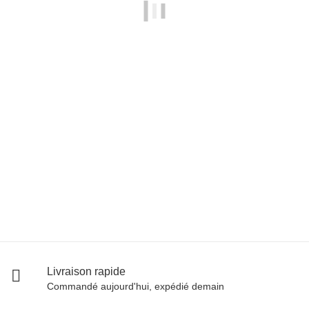
LA SPORTIVA
La Sportiva TC Pro
179,95 €
*
47 paire en stock
Livraison rapide
Commandé aujourd'hui, expédié demain