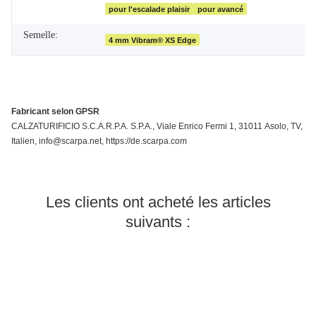
pour l'escalade plaisir
pour avancé
Semelle:
4 mm Vibram® XS Edge
Fabricant selon GPSR
CALZATURIFICIO S.C.A.R.P.A. S.P.A., Viale Enrico Fermi 1, 31011 Asolo, TV,
Italien, info@scarpa.net, https://de.scarpa.com
Les clients ont acheté les articles
suivants :