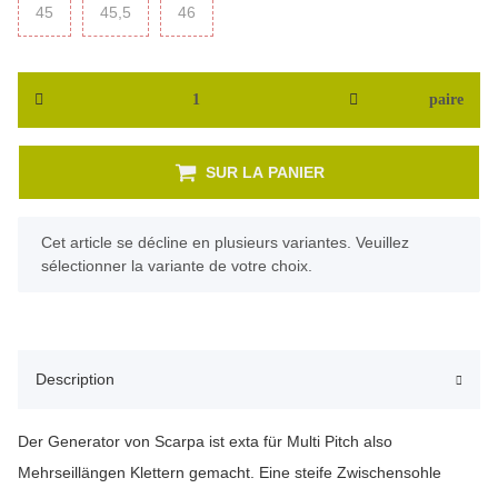
45
45
45,5
45,5
46
46
paire
SUR LA PANIER
x
Cet article se décline en plusieurs variantes. Veuillez
sélectionner la variante de votre choix.
Description
Der Generator von Scarpa ist exta für Multi Pitch also
Mehrseillängen Klettern gemacht. Eine steife Zwischensohle