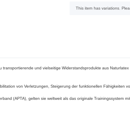
x
This item has variations. Plea
zu transportierende und vielseitige Widerstandsprodukte aus Naturlate
ilitation von Verletzungen, Steigerung der funktionellen Fähigkeiten 
band (APTA), gelten sie weltweit als das originale Trainingssystem m