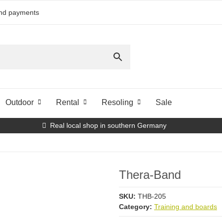
and payments
Outdoor
Rental
Resoling
Sale
Real local shop in southern Germany
Thera-Band
SKU:
THB-205
Category:
Training and boards