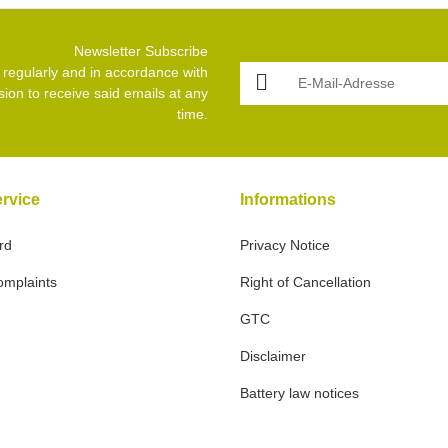
Newsletter Subscribe
E-Mail-Adresse
o regularly and in accordance with
sion to receive said emails at any
time.
rvice
Informations
rd
Privacy Notice
omplaints
Right of Cancellation
GTC
Disclaimer
Battery law notices