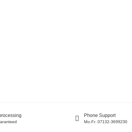
O
Ta
5
11
 processing
Phone Support
uaranteed
Mo-Fr. 07132-3699230