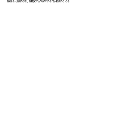
Thera-Band®, http://www.thera-band.de