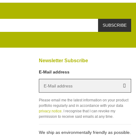
SUBSCRIBE
Newsletter Subscribe
E-Mail address
E-Mail address
Subs
Please email me the latest information on your product
portfolio regularly and in accordance with your data
privacy notice
. I recognise that I can revoke my
permission to receive said emails at any time.
We ship as environmentally friendly as possible.