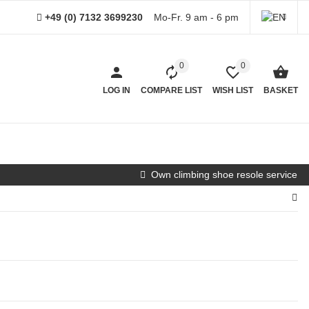
+49 (0) 7132 3699230
Mo-Fr. 9 am - 6 pm
0
0
LOG IN
COMPARE LIST
WISH LIST
BASKET
Own climbing shoe resole service