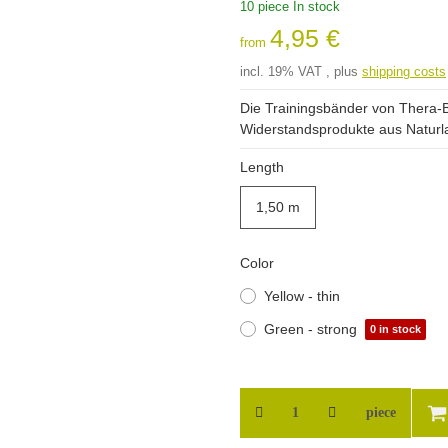
10 piece In stock
4,95 €
from
incl. 19% VAT , plus
shipping costs
Die Trainingsbänder von Thera-Ba
Widerstandsprodukte aus Naturlate
Length
1,50 m
1,50 m
Color
Yellow - thin
Green - strong
0 in stock
piece