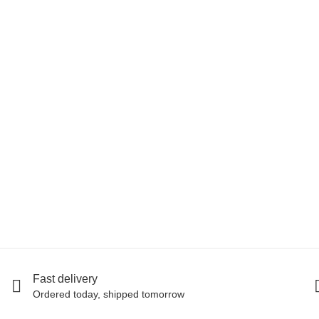
ELLIOT
Rubber ring hand trainer
4,90 €
-
4,95 €
*
9 piece In stock
Fast delivery
Ordered today, shipped tomorrow