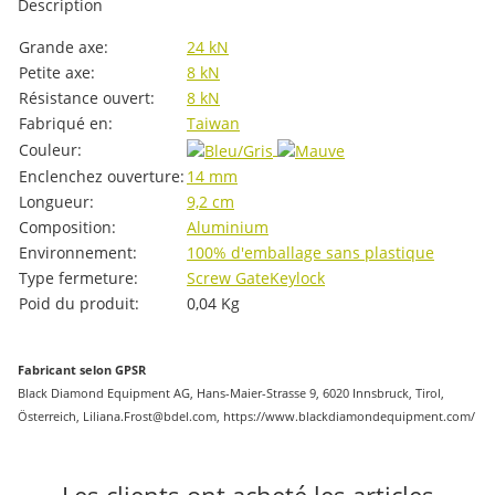
Description
#productDetails.itemInformation#
#productDetails.itemValue#
Grande axe:
24 kN
Petite axe:
8 kN
Résistance ouvert:
8 kN
Fabriqué en:
Taiwan
Couleur:
Enclenchez ouverture:
14 mm
Longueur:
9,2 cm
Composition:
Aluminium
Environnement:
100% d'emballage sans plastique
Type fermeture:
Screw Gate
Keylock
Poid du produit:
0,04
Kg
Fabricant selon GPSR
Black Diamond Equipment AG, Hans-Maier-Strasse 9, 6020 Innsbruck, Tirol,
Österreich, Liliana.Frost@bdel.com, https://www.blackdiamondequipment.com/
Les clients ont acheté les articles