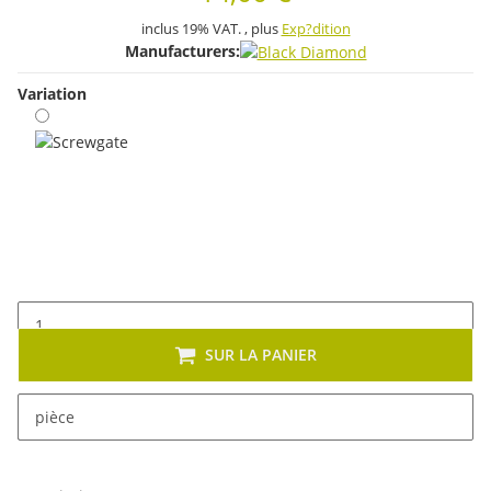
inclus 19% VAT. , plus
Exp?dition
Manufacturers:
Variation
Screwgate
SUR LA PANIER
x
Cet article se décline en plusieurs variantes. Veuillez
pièce
sélectionner la variante de votre choix.