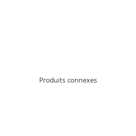
RED CHILI
Red Chili Circuit VCR Bleu UK 8.0 - 42
74,00 €
*
Produit non disponible
Produits connexes