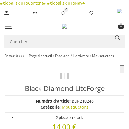
#global.skipToContent#
#global.skipToNav#
0
Liste ist leer
Retour à >>>
Page d'accueil
Escalade
Hardware
Mousquetons
Black Diamond LiteForge
Numéro d'article:
BDI-210248
Catégorie:
Mousquetons
2 pièce en stock
14,00 €