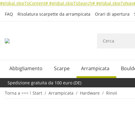
#global.skipToContent#
#global.skipToSearch#
#global.skipToNav
FAQ
Risolatura scarpette da arrampicata
Orari di apertura
Abbigliamento
Scarpe
Arrampicata
Bould
Spedizione gratuita da 100 euro (DE)
Torna a >>>
Start
Arrampicata
Hardware
Rinvii