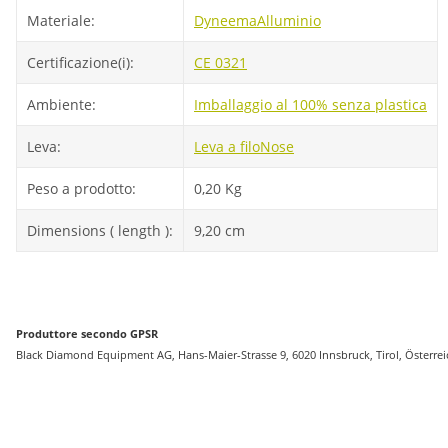
Materiale:
Dyneema
Alluminio
Certificazione(i):
CE 0321
Ambiente:
Imballaggio al 100% senza plastica
Leva:
Leva a filo
Nose
Peso a prodotto:
0,20
Kg
Dimensions ( length ):
9,20 cm
Produttore secondo GPSR
Black Diamond Equipment AG, Hans-Maier-Strasse 9, 6020 Innsbruck, Tirol, Österr