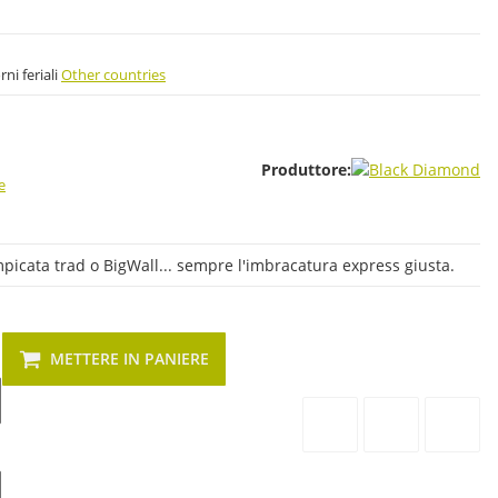
orni feriali
Other countries
Produttore:
e
ampicata trad o BigWall... sempre l'imbracatura express giusta.
METTERE IN PANIERE