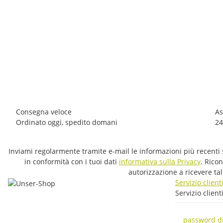
CLIMBING TECHNOLOGY
Climbing Technology Berry W
80,00 €
*
13,33 € per 1
1 pacchetto disponibile
Tempi di spedizione:
1 - 3 giorni feriali
Other countries
Consegna veloce
As
Ordinato oggi, spedito domani
24
Inviami regolarmente tramite e-mail le informazioni più recenti s
in conformità con i tuoi dati
informativa sulla Privacy
. Rico
autorizzazione a ricevere ta
Servizio client
Servizio client
password d