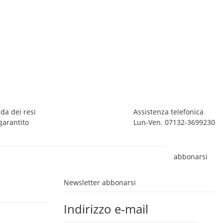
PE
Pe
1
7 
da dei resi
Assistenza telefonica
garantito
Lun-Ven. 07132-3699230
abbonarsi
Newsletter abbonarsi
Indirizzo e-mail