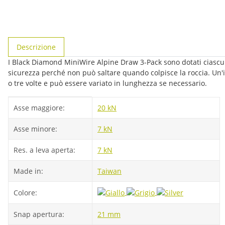
#productDetails.showMoreTabs#
Descrizione
I Black Diamond MiniWire Alpine Draw 3-Pack sono dotati ciascuno
sicurezza perché non può saltare quando colpisce la roccia. Un
o tre volte e può essere variato in lunghezza se necessario.
#productDetails.itemInformation#
#productDetails.itemValue#
Asse maggiore:
20 kN
Asse minore:
7 kN
Res. a leva aperta:
7 kN
Made in:
Taiwan
Colore:
Snap apertura:
21 mm