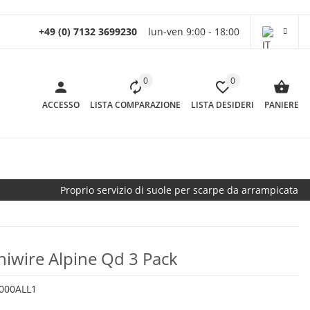
+49 (0) 7132 3699230
lun-ven 9:00 - 18:00
0
0
ACCESSO
LISTA COMPARAZIONE
LISTA DESIDERI
PANIERE
Proprio servizio di suole per scarpe da arrampicata
iwire Alpine Qd 3 Pack
000ALL1