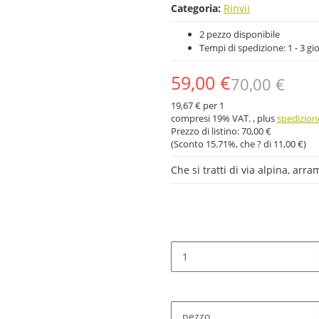
Categoria:
Rinvii
2 pezzo disponibile
Tempi di spedizione:
1 - 3 gi
59,00 €
70,00 €
19,67 € per 1
compresi 19% VAT. , plus
spedizion
Prezzo di listino:
70,00 €
(Sconto
15.71%
, che ? di
11,00 €
)
Che si tratti di via alpina, arr
pezzo