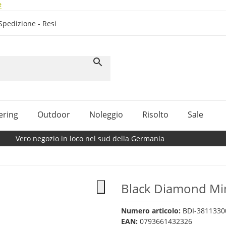
#
Spedizione - Resi
ering
Outdoor
Noleggio
Risolto
Sale
Vero negozio in loco nel sud della Germania
Black Diamond Min
Numero articolo:
BDI-3811330
EAN:
0793661432326