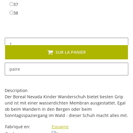
37
37
38
38
SUR LA PANIER
x
Cet article se décline en plusieurs variantes. Veuillez
paire
sélectionner la variante de votre choix.
Description
Der Boreal Nevada Kinder Wanderschuh bietet besten Grip
und ist mit einer wasserdichten Membran ausgestattet. Egal
ob beim Wandern in den Bergen oder beim
Sonntagsspaziergang im Wald - dieser Schuh macht alles mit.
#productDetails.itemInformation#
#productDetails.itemValue#
Fabriqué en:
Espagne