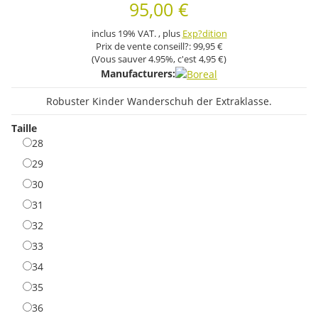
95,00 €
inclus 19% VAT. , plus
Exp?dition
Prix ​​de vente conseill?:
99,95 €
(Vous sauver
4.95%
, c'est
4,95 €
)
Manufacturers:
Robuster Kinder Wanderschuh der Extraklasse.
Taille
28
28
29
29
30
30
31
31
32
32
33
33
34
34
35
35
36
36