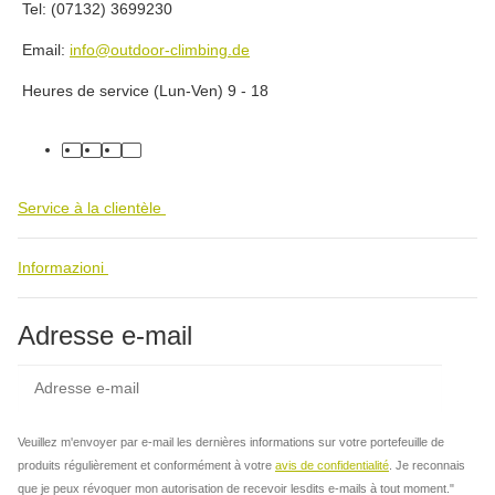
Tel: (07132) 3699230
Email:
info@outdoor-climbing.de
Heures de service (Lun-Ven) 9 - 18
facebook
youtube
instagram
tiktok
Service à la clientèle
Informazioni
Adresse e-mail
Insc
Veuillez m'envoyer par e-mail les dernières informations sur votre portefeuille de
produits régulièrement et conformément à votre
avis de confidentialité
. Je reconnais
que je peux révoquer mon autorisation de recevoir lesdits e-mails à tout moment."