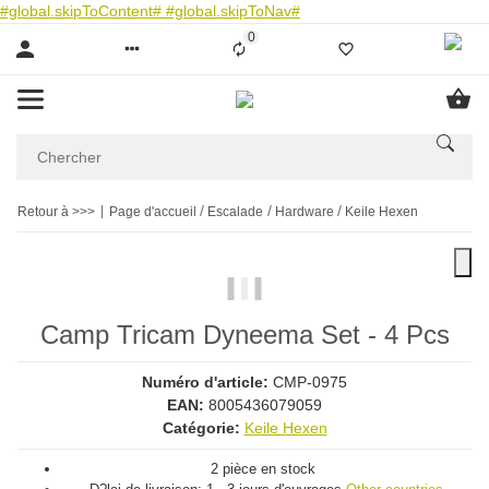
#global.skipToContent#
#global.skipToNav#
0
Liste ist leer
Retour à >>>
Page d'accueil
Escalade
Hardware
Keile Hexen
Camp Tricam Dyneema Set - 4 Pcs
Numéro d'article:
CMP-0975
EAN:
8005436079059
Catégorie:
Keile Hexen
2 pièce en stock