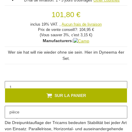
D?lai de livraison:
1 - 3 jours d'ouvrages
Other countries
101,80 €
inclus 19% VAT. ,
Aucun frais de livraison
Prix ​​de vente conseill?:
104,95 €
(Vous sauver
3%
, c'est
3,15 €
)
Manufacturers:
Wer sie hat will nie wieder ohne sie sein. Hier im Dyneema 4er
Set.
SUR LA PANIER
pièce
Description
Die Dreipunktauflage der Tricams bedeuten Stabilität bei jeder Art
von Einsatz: Parallelrisse, Horizontal- und auseinandergehende