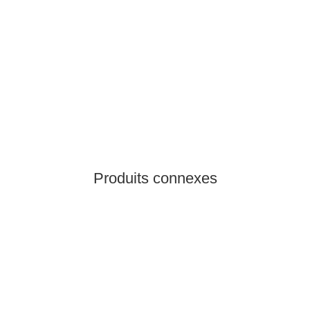
BLACK DIAMOND
Black Diamond White Gold Loose Chalk 300 G
13,95 €
*
46,50 € per 1 kg
122 pièce en stock
D?lai de livraison:
1 - 3 jours d'ouvrages
Other countries
Produits connexes