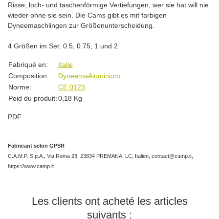
Risse, loch- und taschenförmige Vertiefungen, wer sie hat will nie
wieder ohne sie sein. Die Cams gibt es mit farbigen
Dyneemaschlingen zur Größenunterscheidung.
4 Größen im Set: 0.5, 0.75, 1 und 2
#productDetails.itemInformation#
#productDetails.itemValue#
Fabriqué en:
Italie
Composition:
Dyneema
Aluminium
Norme:
CE 0123
Poid du produit:
0,18
Kg
PDF
Fabricant selon GPSR
C.A.M.P. S.p.A., Via Roma 23, 23834 PREMANA, LC, Italien, contact@camp.it,
https://www.camp.it
Les clients ont acheté les articles
suivants :