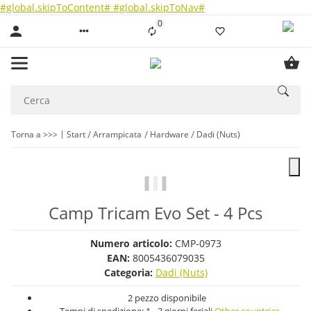
#global.skipToContent#
#global.skipToNav#
0
Liste ist leer
Torna a >>>
Start
Arrampicata
Hardware
Dadi (Nuts)
Camp Tricam Evo Set - 4 Pcs
Numero articolo:
CMP-0973
EAN:
8005436079035
Categoria:
Dadi (Nuts)
2 pezzo disponibile