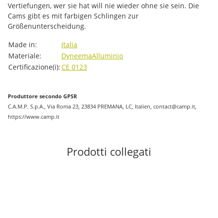
Vertiefungen, wer sie hat will nie wieder ohne sie sein. Die
Cams gibt es mit farbigen Schlingen zur
Größenunterscheidung.
#productDetails.itemInformation#
#productDetails.itemValue#
Made in:
Italia
Materiale:
Dyneema
Alluminio
Certificazione(i):
CE 0123
Produttore secondo GPSR
C.A.M.P. S.p.A., Via Roma 23, 23834 PREMANA, LC, Italien, contact@camp.it,
https://www.camp.it
Prodotti collegati