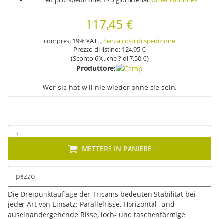
Tempi di spedizione:
1 - 3 giorni feriali
Other countries
117,45 €
compresi 19% VAT. ,
Senza costi di spedizione
Prezzo di listino:
124,95 €
(Sconto
6%
, che ? di
7,50 €
)
Produttore:
Wer sie hat will nie wieder ohne sie sein.
METTERE IN PANIERE
pezzo
Descrizione
Die Dreipunktauflage der Tricams bedeuten Stabilität bei
jeder Art von Einsatz: Parallelrisse, Horizontal- und
auseinandergehende Risse, loch- und taschenförmige