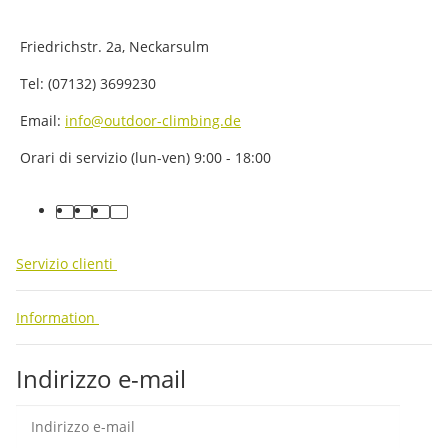
Friedrichstr. 2a, Neckarsulm
Tel: (07132) 3699230
Email:
info@outdoor-climbing.de
Orari di servizio (lun-ven) 9:00 - 18:00
facebook
youtube
instagram
tiktok
Servizio clienti
Information
Indirizzo e-mail
abb