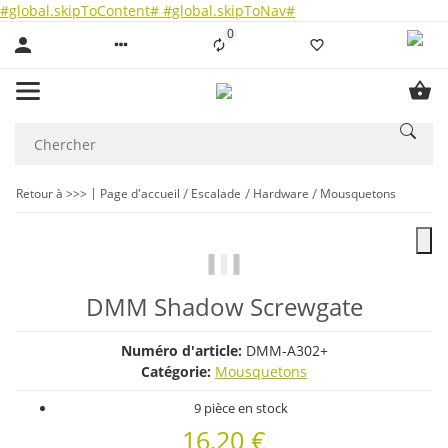
#global.skipToContent#
#global.skipToNav#
0
Liste ist leer
Retour à >>>
Page d'accueil
Escalade
Hardware
Mousquetons
DMM Shadow Screwgate
Numéro d'article:
DMM-A302+
Catégorie:
Mousquetons
9 pièce en stock
16,20 €