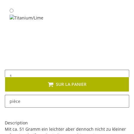
Matt Grey
Titanium/Lime
SUR LA PANIER
x
Cet article se décline en plusieurs variantes. Veuillez
pièce
sélectionner la variante de votre choix.
Description
Mit ca. 51 Gramm ein leichter aber dennoch nicht zu kleiner