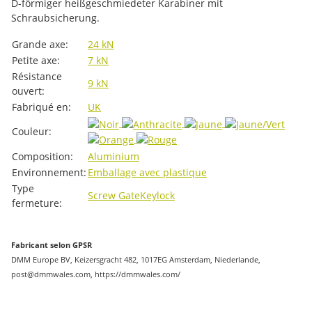
D-förmiger heißgeschmiedeter Karabiner mit
Schraubsicherung.
#productDetails.itemInformation#
#productDetails.itemValue#
Grande axe:
24 kN
Petite axe:
7 kN
Résistance
9 kN
ouvert:
Fabriqué en:
UK
Couleur:
Composition:
Aluminium
Environnement:
Emballage avec plastique
Type
Screw Gate
Keylock
fermeture:
Fabricant selon GPSR
DMM Europe BV, Keizersgracht 482, 1017EG Amsterdam, Niederlande,
post@dmmwales.com, https://dmmwales.com/