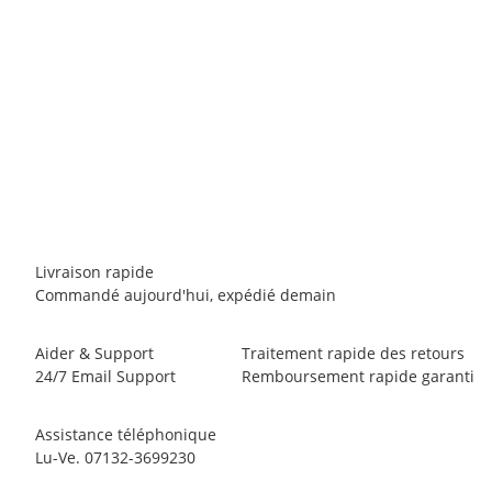
DMM
DMM Phantom Screwgate
18,00 €
*
8 pièce en stock
Livraison rapide
Commandé aujourd'hui, expédié demain
Aider & Support
Traitement rapide des retours
24/7 Email Support
Remboursement rapide garanti
Assistance téléphonique
Lu-Ve. 07132-3699230