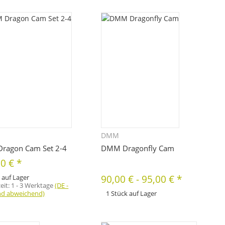
Zum Artikel
bitte die gewünschte Variation aus. Größe,
Farbe, ...
DMM
Schnellkauf
Schnellkauf
ragon Cam Set 2-4
DMM Dragonfly Cam
30 €
*
 auf Lager
90,00 €
-
95,00 €
*
zeit:
1 - 3 Werktage
(DE -
nd abweichend)
1 Stück auf Lager
x
Dieses Produkt hat Variationen. Wählen Sie
bitte die gewünschte Variation aus. Größe,
Farbe, ...