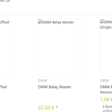
von
29
DMM
DMM
hnellkauf
Schnellkauf
fset
DMM Belay Master
DMM Be
Versio
7,00
22,50 €
*
2 Stüc
Liefer