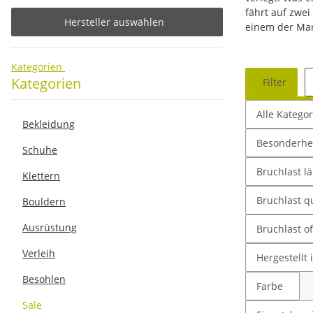
fährt auf zwei
Hersteller auswählen
einem der Mar
Kategorien
Kategorien
Filter
Alle Katego
Bekleidung
Besonderhe
Schuhe
Bruchlast l
Klettern
Bruchlast q
Bouldern
Ausrüstung
Bruchlast o
Verleih
Hergestellt 
Besohlen
Farbe
Sale