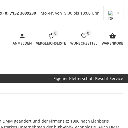
9 (0) 7132 3699230
Mo.-Fr. von 9:00 bis 18:00 Uhr
0
0
ANMELDEN
VERGLEICHSLISTE
WUNSCHZETTEL
WARENKORB
Eigener Kletterschuh-Besohl-Service
n DMM geändert und der Firmensitz 1986 nach Llanberis
frau-starkes Unternehmen der high-end-Technologie. Auch DMM