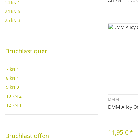
Artikel
1
-
20
14 kN
1
24 kN
5
25 kN
3
Bruchlast quer
7 kN
1
8 kN
1
9 kN
3
10 kN
2
DMM
Sc
12 kN
1
DMM Alloy Of
11,95 €
*
Bruchlast offen