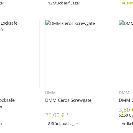
ger
12 Stück auf Lager
Ausla
x
Variationen. Wählen Sie
Dieses Produkt hat Variationen. Wählen Sie
e Variation aus. Größe,
bitte die gewünschte Variation aus. Größe,
Farbe, ...
DMM
DMM
hnellkauf
Schnellkauf
ocksafe
DMM Ceros Screwgate
DMM Ch
en
3,50
25,00 €
*
62,50 € 
fen
8 Stück auf Lager
Artike
x
Dieses Produkt hat Variationen. Wählen Sie