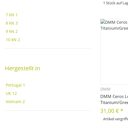
1 Stück auf La
x
Dieses Produkt hat 
bitte die gewünscht
7 kN
1
Farbe, ...
8 kN
3
9 kN
2
10 kN
2
Hergestellt in
Portugal
1
DMM
Sc
UK
12
DMM Ceros L
Vietnam
2
Titanium/Gre
31,00 €
*
Artikel vergrif