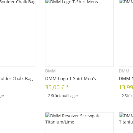
DMM
DMM
hnellkauf
Schnellkauf
lder Chalk Bag
DMM Logo T-Shirt Men's
DMM N
35,00 €
*
13,99
ger
2 Stück auf Lager
2 Stüc
x
x
Variationen. Wählen Sie
Dieses Produkt hat Variationen. Wählen Sie
Dieses Pr
e Variation aus. Größe,
bitte die gewünschte Variation aus. Größe,
bitte die
Farbe, ...
Farbe, ...