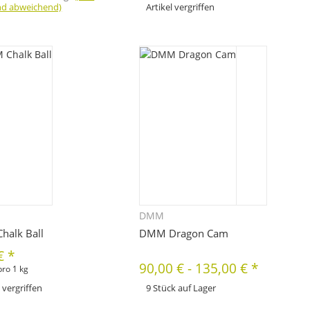
nd abweichend)
Artikel vergriffen
Zum Artikel
DMM
Schnellkauf
Schnellkauf
alk Ball
DMM Dragon Cam
 €
*
90,00 €
-
135,00 €
*
pro 1 kg
l vergriffen
9 Stück auf Lager
x
Dieses Produkt hat Variationen. Wählen Sie