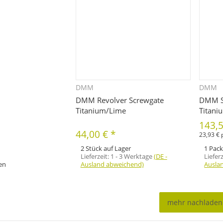
DMM
DMM
hnellkauf
Schnellkauf
DMM Revolver Screwgate
DMM S
Titanium/Lime
Titani
143,
44,00 €
*
23,93 € 
2 Stück auf Lager
1 Pack
Lieferzeit:
1 - 3 Werktage
(DE -
Liefer
fen
Ausland abweichend)
Ausla
m Artikel
mehr nachladen