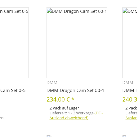
m Artikel
bitte die gewünschte Variation aus. Größe,
Farbe, ...
DMM
DMM
hnellkauf
Schnellkauf
Cam Set 0-5
DMM Dragon Cam Set 00-1
DMM D
234,00 €
*
240,
2 Pack auf Lager
2 Pack
Lieferzeit:
1 - 3 Werktage
(DE -
Liefer
fen
Ausland abweichend)
Ausla
m Artikel