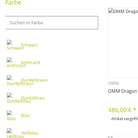
Farbe
Zu
Schwarz
Anthrazit
Dunkelbraun
DMM
Sc
DMM Dragon 
Dunkelblau
486,00 €
*
Blau
Artikel vergrif
Zu
Hellblau