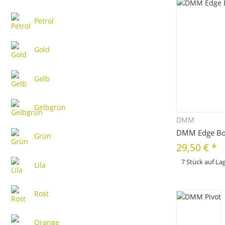
Petrol
Gold
Gelb
Gelbgrün
DMM
Sc
DMM Edge Bou
Grün
29,50 €
*
7 Stück auf La
Lila
x
Dieses Produkt hat 
bitte die gewünscht
Farbe, ...
Rost
Orange