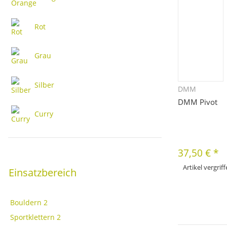
Rot
Grau
Silber
DMM
Sc
DMM Pivot
Curry
37,50 €
*
Artikel vergrif
Einsatzbereich
Zu
Bouldern
2
Sportklettern
2