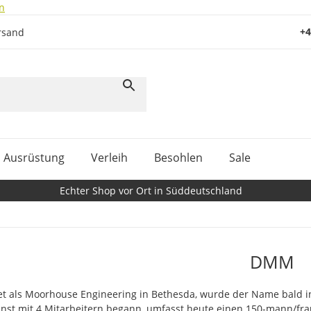
n
+4
rsand
Ausrüstung
Verleih
Besohlen
Sale
Echter Shop vor Ort in Süddeutschland
DMM
t als Moorhouse Engineering in Bethesda, wurde der Name bald i
einst mit 4 Mitarbeitern begann, umfasst heute einen 150-mann/