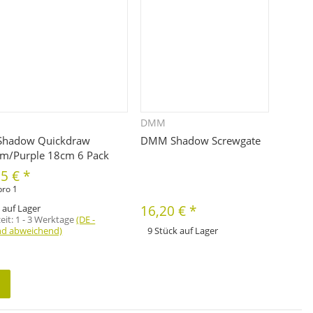
DMM
Schnellkauf
Schnellkauf
hadow Quickdraw
DMM Shadow Screwgate
um/Purple 18cm 6 Pack
55 €
*
pro 1
 auf Lager
16,20 €
*
zeit:
1 - 3 Werktage
(DE -
nd abweichend)
9 Stück auf Lager
x
Dieses Produkt hat Variationen. Wählen Sie
bitte die gewünschte Variation aus. Größe,
Farbe, ...