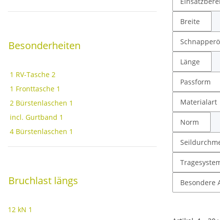
Einsatzbere
Breite
Schnapperö
Besonderheiten
Länge
1 RV-Tasche
2
Passform
1 Fronttasche
1
Materialart
2 Bürstenlaschen
1
incl. Gurtband
1
Norm
4 Bürstenlaschen
1
Seildurchme
Tragesyste
Bruchlast längs
Besondere A
12 kN
1