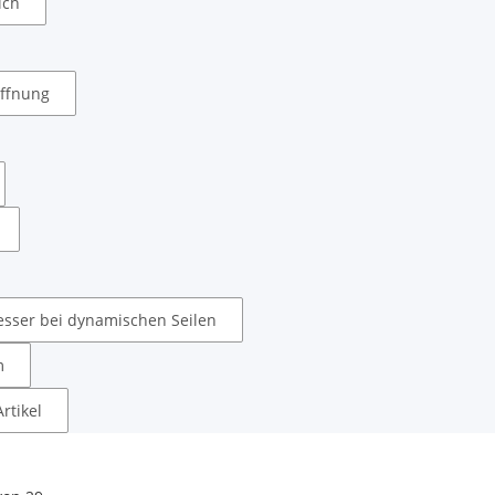
ich
ffnung
sser bei dynamischen Seilen
m
rtikel