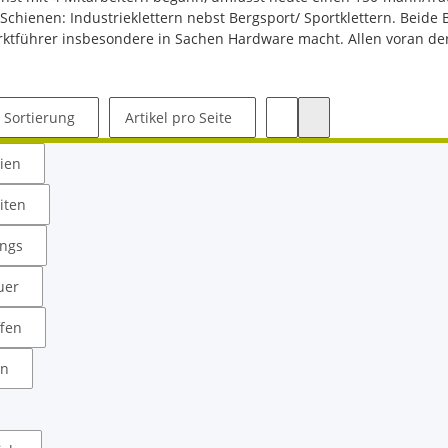
 Schienen: Industrieklettern nebst Bergsport/ Sportklettern. Beid
ktführer insbesondere in Sachen Hardware macht. Allen voran der 
Sortierung
Artikel pro Seite
rien
iten
ängs
uer
ffen
in