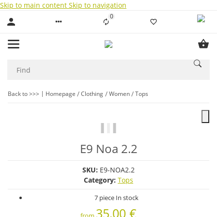
Skip to main content
Skip to navigation
0
Liste ist leer
Back to >>>
Homepage
Clothing
Women
Tops
E9 Noa 2.2
SKU:
E9-NOA2.2
Category:
Tops
7 piece In stock
35,00 €
from