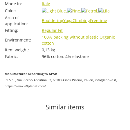
Item information
Value
Made in:
Italy
Color:
Area of ​​
Bouldering
Yoga
Climbing
Freetime
application:
Fitting:
Regular Fit
100% packing without plastic
Organic
Environment:
cotton
Item weight:
0,13
kg
Fabric:
96% cotton, 4% elastane
Manufacturer according to GPSR
E9 S.r.l., Via Piceno Aprutina 53, 63100 Ascoli Piceno, Italien, info@enove.it,
https://www.e9planet.com/
Similar items