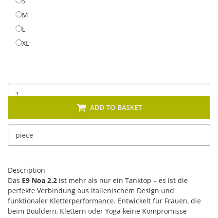
S
S
M
M
L
L
XL
XL
ADD TO BASKET
x
This item has variations. Please select the requested
piece
variation.
Description
Das
E9 Noa 2.2
ist mehr als nur ein Tanktop – es ist die
perfekte Verbindung aus italienischem Design und
funktionaler Kletterperformance. Entwickelt für Frauen, die
beim Bouldern, Klettern oder Yoga keine Kompromisse