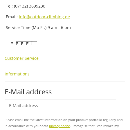
Tel: (07132) 3699230
Email:
info@outdoor-climbing.de
Service Time (Mo-Fr.) 9 am - 6 pm
facebook
youtube
instagram
tiktok
Customer Service
Informations
E-Mail address
Sub
Please email me the latest information on your product portfolio regularly and
in accordance with your data
privacy notice
. I recognise that I can revoke my