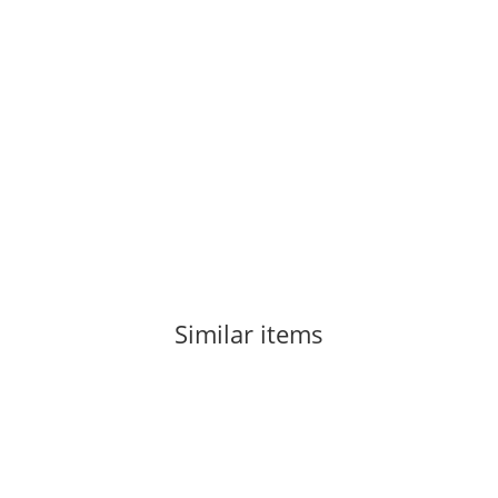
HANWAG
Hanwag Makra Pro GTX Seablue/Sulphur UK 10 - EUR 44,5
201,85 €
*
Item out of stock
Similar items