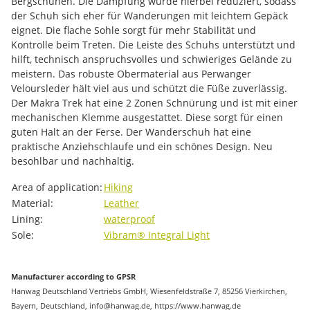
Bergschuhen. Die Dämpfung wurde hierbei reduziert, sodass
der Schuh sich eher für Wanderungen mit leichtem Gepäck
eignet. Die flache Sohle sorgt für mehr Stabilität und
Kontrolle beim Treten. Die Leiste des Schuhs unterstützt und
hilft, technisch anspruchsvolles und schwieriges Gelände zu
meistern. Das robuste Obermaterial aus Perwanger
Veloursleder hält viel aus und schützt die Füße zuverlässig.
Der Makra Trek hat eine 2 Zonen Schnürung und ist mit einer
mechanischen Klemme ausgestattet. Diese sorgt für einen
guten Halt an der Ferse. Der Wanderschuh hat eine
praktische Anziehschlaufe und ein schönes Design. Neu
besohlbar und nachhaltig.
Item information
Value
Area of ​​application:
Hiking
Material:
Leather
Lining:
waterproof
Sole:
Vibram® Integral Light
Manufacturer according to GPSR
Hanwag Deutschland Vertriebs GmbH, Wiesenfeldstraße 7, 85256 Vierkirchen,
Bayern, Deutschland, info@hanwag.de, https://www.hanwag.de