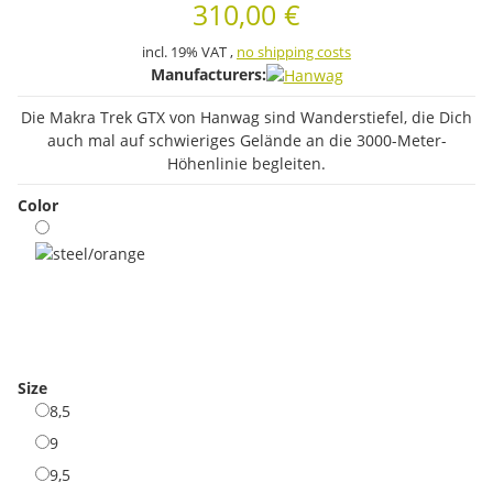
310,00 €
incl. 19% VAT ,
no shipping costs
Manufacturers:
Die Makra Trek GTX von Hanwag sind Wanderstiefel, die Dich
auch mal auf schwieriges Gelände an die 3000-Meter-
Höhenlinie begleiten.
Color
steel/orange
Size
8,5
8,5
9
9
9,5
9,5