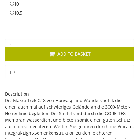
10
10
10,5
10,5
ADD TO BASKET
x
This item has variations. Please select the requested
pair
variation.
Description
Die Makra Trek GTX von Hanwag sind Wanderstiefel, die
einen auch mal auf schwieriges Gelände an die 3000-Meter-
Höhenlinie begleiten. Die Stiefel sind durch die GORE-TEX-
Membran wasserdicht und bieten somit einen guten Schutz
auch bei schlechterem Wetter. Sie gehören durch die Vibram-
Integral-Light-Sohlenkonstruktion zu den leichteren