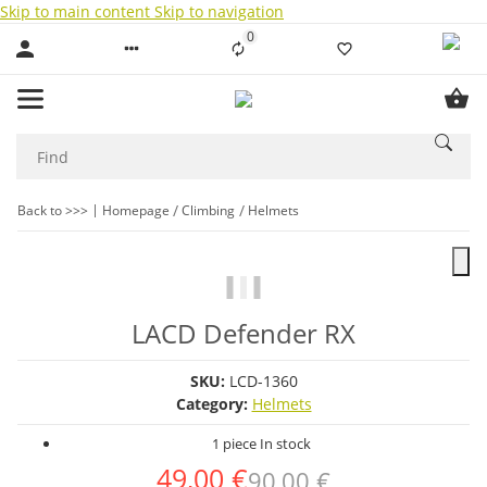
Skip to main content
Skip to navigation
0
Liste ist leer
Back to >>>
Homepage
Climbing
Helmets
LACD Defender RX
SKU:
LCD-1360
Category:
Helmets
1 piece In stock
49,00 €
90,00 €