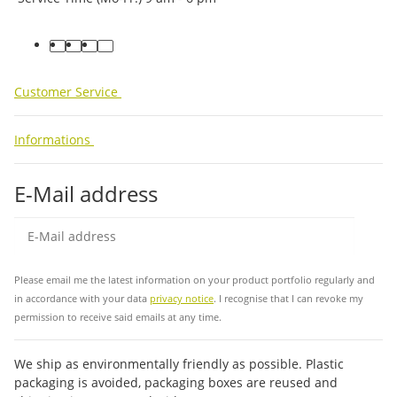
facebook
youtube
instagram
tiktok
Customer Service
Informations
E-Mail address
Sub
Please email me the latest information on your product portfolio regularly and
in accordance with your data
privacy notice
. I recognise that I can revoke my
permission to receive said emails at any time.
We ship as environmentally friendly as possible. Plastic
packaging is avoided, packaging boxes are reused and