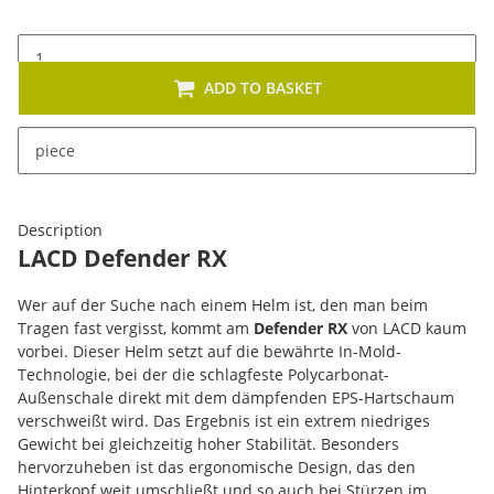
ADD TO BASKET
x
This item has variations. Please select the requested
piece
variation.
Description
LACD Defender RX
Wer auf der Suche nach einem Helm ist, den man beim
Tragen fast vergisst, kommt am
Defender RX
von LACD kaum
vorbei. Dieser Helm setzt auf die bewährte In-Mold-
Technologie, bei der die schlagfeste Polycarbonat-
Außenschale direkt mit dem dämpfenden EPS-Hartschaum
verschweißt wird. Das Ergebnis ist ein extrem niedriges
Gewicht bei gleichzeitig hoher Stabilität. Besonders
hervorzuheben ist das ergonomische Design, das den
Hinterkopf weit umschließt und so auch bei Stürzen im