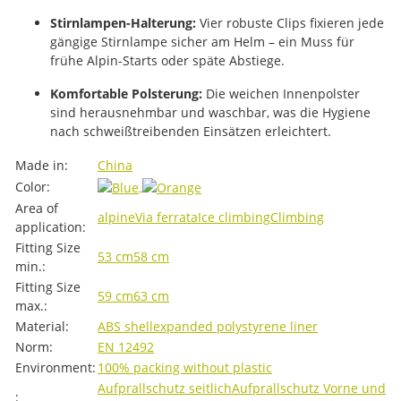
Stirnlampen-Halterung:
Vier robuste Clips fixieren jede
gängige Stirnlampe sicher am Helm – ein Muss für
frühe Alpin-Starts oder späte Abstiege.
Komfortable Polsterung:
Die weichen Innenpolster
sind herausnehmbar und waschbar, was die Hygiene
nach schweißtreibenden Einsätzen erleichtert.
Item information
Value
Made in:
China
Color:
Area of ​​
alpine
Via ferrata
Ice climbing
Climbing
application:
Fitting Size
53 cm
58 cm
min.:
Fitting Size
59 cm
63 cm
max.:
Material:
ABS shell
expanded polystyrene liner
Norm:
EN 12492
Environment:
100% packing without plastic
Aufprallschutz seitlich
Aufprallschutz Vorne und
: