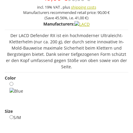
incl. 19% VAT , plus
shipping costs
Manufacturers recommended retail price:
90,00 €
(Save
45.56%
, i.e.
41,00 €
)
Manufacturers:
Der LACD Defender RX ist ein hochmoderner Ultraleicht-
Kletterhelm (nur ca. 200 g), der durch seine innovative In-
Mold-Bauweise maximale Sicherheit beim Klettern und
Bergsteigen bietet. Dank seiner tiefgezogenen Form schützt
er den Kopf umfassend gegen Stöße von oben sowie von der
Seite.
Color
Blue
Size
S/M
S/M