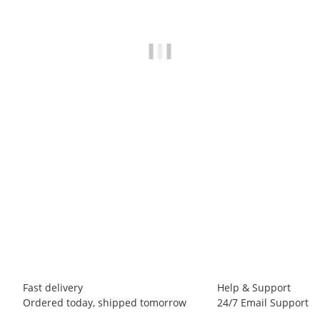
BLACK DIAMOND
Black Diamond Vision
69,00 €
-
90,00 €
*
18 piece In stock
Fast delivery
Help & Support
Ordered today, shipped tomorrow
24/7 Email Support