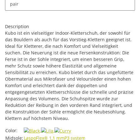
x
This item has variations. Please select the requested
pair
variation.
Description
Kubo ist ein vielseitiger Indoor-Kletterschuh, der sowohl für
das Bouldern als auch für das Vorstieg-Klettern geeignet ist.
Ideal für Kletterer, die nach Komfort und Vielseitigkeit
suchen. Die Neuerung ist die neue Fersenkonstruktion: Die
Ferse ist in der Sohle integriert, um einen besseren Grip,
mehr Schutz sowie höhere Elastizität und allgemeine
Sensibilität zu erreichen. Kubo bietet durch das ungefütterte
Obermaterial aus Mikrofaser und Veloursleder einen hohen
Komfort und erleichtert dank der doppelten und
entgegengesetzten Klettverschlüsse die schnelle und präzise
Anpassung des Volumens. Die Schuhspitze wurde zur
Reduktion der Reibung in den vorderen Rand integriert, und
die Konstruktion der Sohle ermöglicht die Neubesohlung.
Klettern auf höchstem Niveau.
Item information
Value
Color:
Midsole:
LaspoFlex® 1,1 mm
P3 system