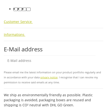
facebook
youtube
instagram
tiktok
Customer Service
Informations
E-Mail address
Sub
Please email me the latest information on your product portfolio regularly and
in accordance with your data
privacy notice
. I recognise that I can revoke my
permission to receive said emails at any time.
We ship as environmentally friendly as possible. Plastic
packaging is avoided, packaging boxes are reused and
shipping is CO² neutral with DHL GO Green.