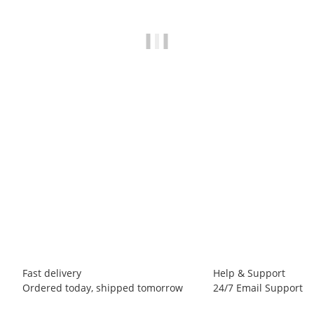
LA SPORTIVA
La Sportiva Skwama - Climbing Shoes
127,85 €
*
96 pair In stock
Fast delivery
Help & Support
Ordered today, shipped tomorrow
24/7 Email Support