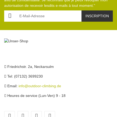
autorisation de recevoir lesdits e-mails à tout moment."
E-Mail-Adresse
INSCRIPTION
Friedrichstr. 2a, Neckarsulm
Tel: (07132) 3699230
Email:
info@outdoor-climbing.de
Heures de service (Lun-Ven) 9 - 18
facebook
youtube
instagram
tiktok